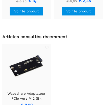
€ 3,-
€ 3,45
€ 5,95
€ 6,85
USB vers TTL (UART)
Voir le produit
Voir le produit
Articles consultés récemment
Waveshare Adaptateur
PCIe vers M.2 (B),
compatible avec le