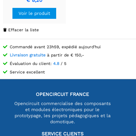
€ 8,20
protocole NVMe pour
disque SSD M.2, lecture/
Voir le produit
écriture à haute vitesse,
compatible avec
Raspberry Pi Compute
Effacer la liste

Module 4.
Commandé avant 23h59, expédié aujourd'hui
Livraison gratuite
à partir de € 150,-
Évaluation du client:
4.8
/ 5
Service excellent
OPENCIRCUIT FRANCE
Opencircuit commercialise des composants
et modules électroniques pour le
prototypage, les projets pédagogiques et la
domotique.
SERVICE CLIENTS