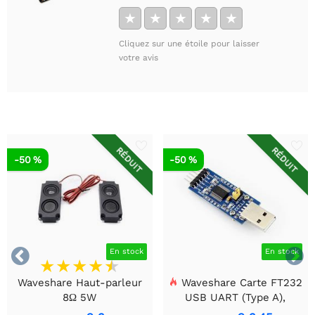
★
★
★
★
★
Cliquez sur une étoile pour laisser
votre avis
RÉDUIT
RÉDUIT
-50 %
-50 %


En stock
En stock
Waveshare Haut-parleur
Waveshare Carte FT232
8Ω 5W
USB UART (Type A),
Module de communication