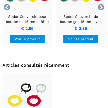


Seder Couvercle pour
Seder Couvercle de
bouton de 15 mm - Bleu
bouton gris 15 mm avec
avec ligne blanche
prise sécurisée et
€ 2,85
€ 2,85
durabilité.
Voir le produit
Voir le produit
Articles consultés récemment