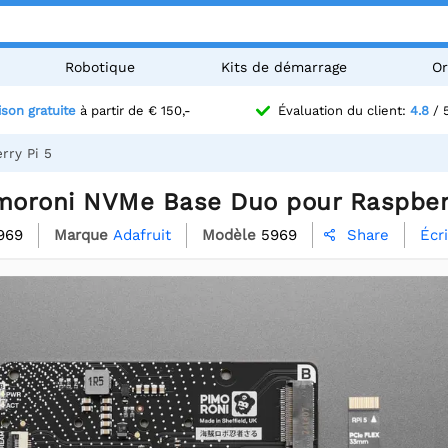
Robotique
Kits de démarrage
Or
ison gratuite
à partir de € 150,-
Évaluation du client:
4.8
/ 
rry Pi 5
imoroni NVMe Base Duo pour Raspberr
969
Marque
Adafruit
Modèle
5969
Écr
Share
