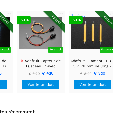
3 pièces
RÉDUIT
RÉDUIT
RÉDUI
-50 %
-50 %
n stock
En stock
En stoc
e de
Adafruit Capteur de
Adafruit Filament LED 
 LED
faisceau IR avec
3 V, 26 mm de long -
 mm x
embouts de câble de
Blanc chaud (lot de 3)
5
€ 4,10
€ 3,10
€ 8,20
€ 6,20
qualité supérieure -
LED 5 mm
it
Voir le produit
Voir le produit
ltés récemment