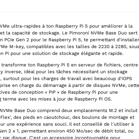
Me ultra-rapides à ton Raspberry Pi 5 pour améliorer à la
 et la capacité de stockage. Le Pimoroni NVMe Base Duo sert
n PCIe Gen 2 pour le Raspberry Pi 5, te permettant d'installe
e M-key, compatibles avec les tailles de 2230 à 2280, sou
n Pi pour une solution de stockage élégante et rapide.
 transforme ton Raspberry Pi 5 en serveur de fichiers, centre
y inverse, idéal pour les tâches nécessitant un stockage
, surtout pour les charges de travail avec beaucoup d'IOPS
a prise en charge du démarrage à partir de disques NVMe, cett
ctives de conception « PIP » de Raspberry Pi pour une
g terme avec les mises à jour de Raspberry Pi OS.
é NVMe Base Duo comprend deux emplacements M.2 et inclut
e Flex', des pieds en caoutchouc, des boulons de montage et
ur une expérience sans souci. Il est conseillé de l'utiliser à
Gen 2 x 1, permettant environ 450 Mo/sec de débit total, ou
 par disque. C'est un accessoire incontournable pour