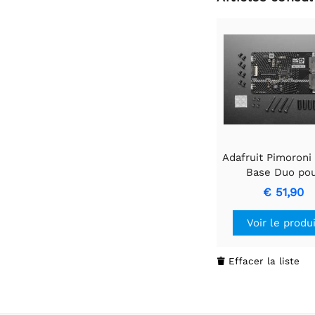
Adafruit Pimoron
Base Duo po
Raspberry Pi
€ 51,90
Voir le produ
Effacer la liste
