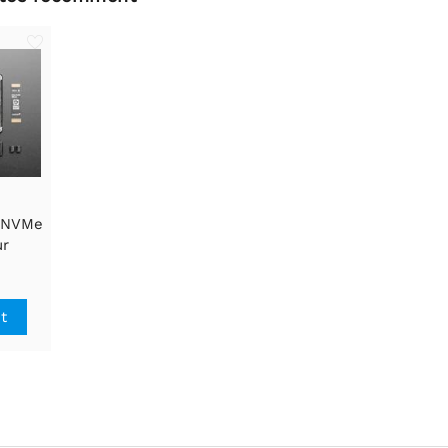
i NVMe
ur
 5
it