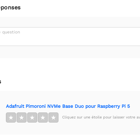
éponses
 question
s
Adafruit Pimoroni NVMe Base Duo pour Raspberry Pi 5
★
★
★
★
★
Cliquez sur une étoile pour laisser votre av