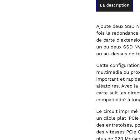
La description
Ajoute deux SSD NV
fois la redondance
de carte d'extensio
un ou deux SSD NVM
ou au-dessus de to
Cette configuration
multimédia ou prox
important et rapide
aléatoires. Avec l
carte suit les dire
compatibilité à lon
Le circuit imprim
un câble plat 'PCI
des entretoises, po
des vitesses PCIe 
plus de 220 Mo/sec