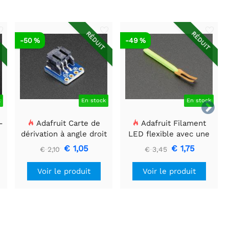
T
RÉDUIT
RÉDUIT
-50 %
-49 %
k
En stock
En stock

-
Adafruit Carte de
Adafruit Filament
dérivation à angle droit
LED flexible avec une
CMS à 2 broches JST-
seule connexion - 3V 25
€ 1,05
€ 1,75
€ 2,10
€ 3,45
PH
mm de long - Vert
Voir le produit
Voir le produit