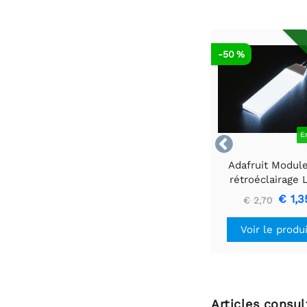
-50 %
E

Adafruit Modul
rétroéclairage
blanc - Petit 12
€ 1,3
€ 2,70
40 mm
Voir le produ
Articles consu