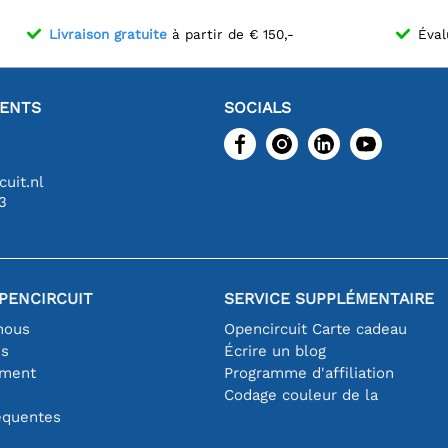
Livraison gratuite
à partir de € 150,-
Éval
IENTS
SOCIALS
uit.nl
3
PENCIRCUIT
SERVICE SUPPLÉMENTAIRE
nous
Opencircuit Carte cadeau
es
Écrire un blog
iment
Programme d'affiliation
Codage couleur de la
équentes