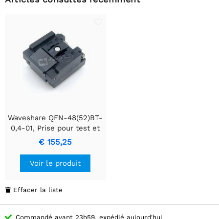
Waveshare QFN-48(52)BT-
0,4-01, Prise pour test et
burn-in
€ 155,25
Voir le produit
Effacer la liste

Commandé avant 23h59, expédié aujourd'hui