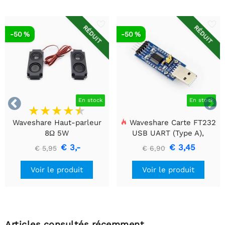
RÉDUIT
RÉDUIT
-50 %
-50 %


En stock
En stock
Waveshare Haut-parleur
Waveshare Carte FT232
8Ω 5W
USB UART (Type A),
Module de communication
€ 3,-
€ 3,45
€ 5,95
€ 6,90
USB vers TTL (UART)
Voir le produit
Voir le produit
Articles consultés récemment