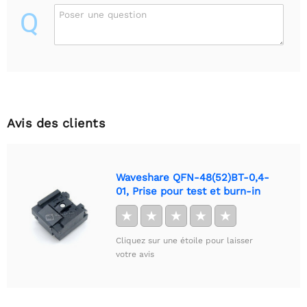
Q
Poser une question
Avis des clients
Waveshare QFN-48(52)BT-0,4-
01, Prise pour test et burn-in
★
★
★
★
★
Cliquez sur une étoile pour laisser
votre avis