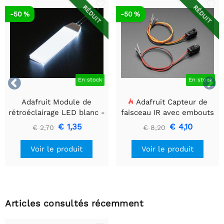
RÉDUIT
RÉDUIT
-50 %
-50 %


En stock
En stock
Adafruit Module de
Adafruit Capteur de
rétroéclairage LED blanc -
faisceau IR avec embouts
Petit 12 mm x 40 mm
de câble de qualité
€ 1,35
€ 4,10
€ 2,70
€ 8,20
supérieure - LED 5 mm
Voir le produit
Voir le produit
Articles consultés récemment