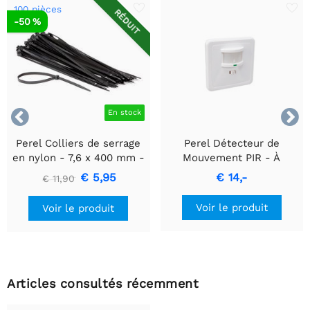
100 pièces
RÉDUIT
-50 %


En stock
Perel Colliers de serrage
Perel Détecteur de
en nylon - 7,6 x 400 mm -
Mouvement PIR - À
noir - 100 pièces
encastrer avec Détection
€ 5,95
€ 14,-
€ 11,90
de Mouvement & Design
Encastré
Voir le produit
Voir le produit
Articles consultés récemment