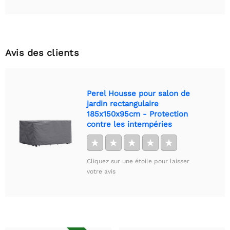
Avis des clients
Perel Housse pour salon de
jardin rectangulaire
185x150x95cm - Protection
contre les intempéries
★
★
★
★
★
Cliquez sur une étoile pour laisser
votre avis