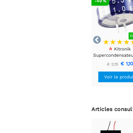
-49 %
E

Kitronik
Supercondensateur
5.5V - 1 pièc
€ 1,1
€ 2,15
Voir le produ
Articles consu