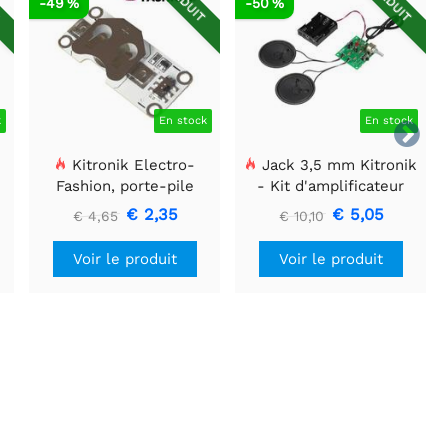
T
RÉDUIT
RÉDUIT
-49 %
-50 %
k
En stock
En stock

Kitronik Electro-
Jack 3,5 mm Kitronik
Fashion, porte-pile
- Kit d'amplificateur
bouton à détection de
stéréo de luxe
€ 2,35
€ 5,05
€ 4,65
€ 10,10
lumière
Voir le produit
Voir le produit