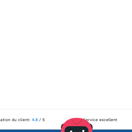
ation du client:
4.8
/ 5
Service excellent