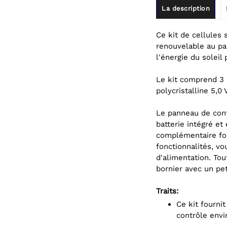
La description
Ce kit de cellules 
renouvelable au pa
l'énergie du soleil
Le kit comprend 3 
polycristalline 5,0
Le panneau de cont
batterie intégré et
complémentaire fou
fonctionnalités, vo
d'alimentation. Tout
bornier avec un pe
Traits:
Ce kit fournit une source d'énergie renouvelable pour le panneau de
contrôle envi