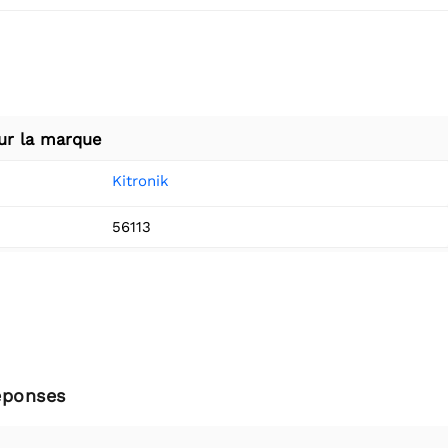
ur la marque
Kitronik
56113
éponses