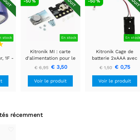
RÉDUIT
RÉDUIT
RÉDUI
-50 %
-50 %
n stock
En stock
En stoc
Kitronik MI : carte
Kitronik Cage de
, 1F -
d'alimentation pour le
batterie 2xAAA avec
e
BBC Microbit V2
connecteur JST
0
€ 3,50
€ 0,75
€ 6,95
€ 1,50
it
Voir le produit
Voir le produit
ltés récemment