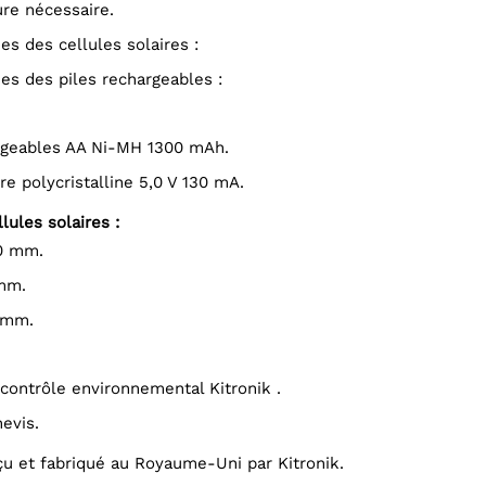
re nécessaire.
ues des cellules solaires :
ques des piles rechargeables :
argeables AA Ni-MH 1300 mAh.
aire polycristalline 5,0 V 130 mA.
ules solaires :
10 mm.
 mm.
3 mm.
 contrôle environnemental Kitronik .
nevis.
çu et fabriqué au Royaume-Uni par Kitronik.