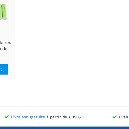
laires
u de
tal
it
Livraison gratuite
à partir de € 150,-
Évalu