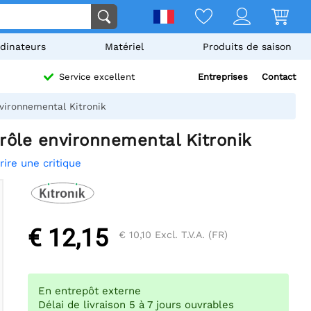
dinateurs
Matériel
Produits de saison
Entreprises
Contact
Service excellent
nvironnemental Kitronik
trôle environnemental Kitronik
rire une critique
€ 12,15
€ 10,10
Excl. T.V.A. (FR)
En entrepôt externe
Délai de livraison 5 à 7 jours ouvrables