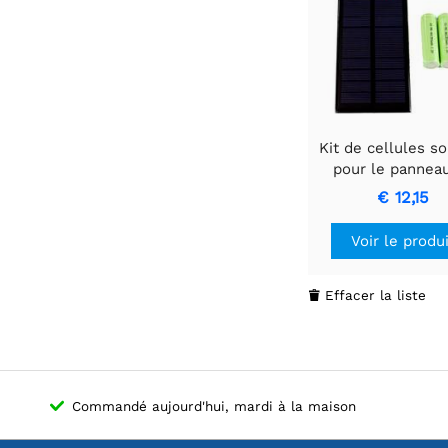
Kit de cellules so
pour le pannea
contrôle
€ 12,15
environnemen
Kitronik
Voir le produ
Effacer la liste

Commandé aujourd'hui, mardi à la maison