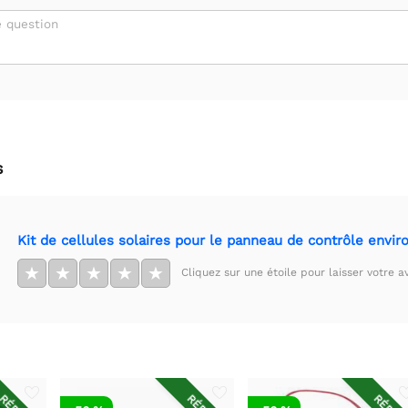
 question
s
Kit de cellules solaires pour le panneau de contrôle envir
★
★
★
★
★
Cliquez sur une étoile pour laisser votre av