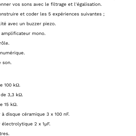
nner vos sons avec le filtrage et l'égalisation.
onstruire et coder les 5 expériences suivantes ;
alité avec un buzzer piezo.
n amplificateur mono.
rôle.
 numérique.
e son.
de 100 kΩ.
 de 3,3 kΩ.
de 15 kΩ.
 à disque céramique 3 x 100 nF.
 électrolytique 2 x 1µF.
tres.