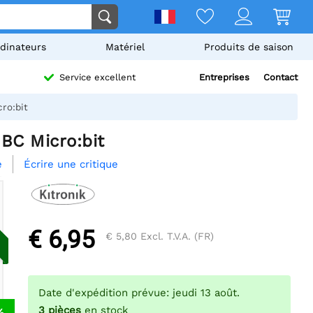
dinateurs
Matériel
Produits de saison
Entreprises
Contact
Service excellent
ro:bit
BBC Micro:bit
Écrire une critique
e
€ 6,95
€ 5,80
Excl. T.V.A. (FR)
Date d'expédition prévue: jeudi 13 août.
3
pièces
en stock
%