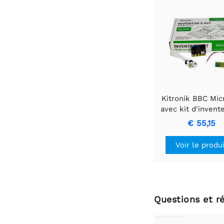
Kitronik BBC Micr
avec kit d'invent
accessoires
€ 55,15
Voir le produ
Questions et r