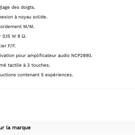
glage des doigts.
nnexion à noyau solide.
accordement M/M.
r 0,15 W 8 Ω.
lier F/F.
érivation pour amplificateur audio NCP2890.
rimé tactile à 3 touches.
structions contenant 5 expériences.
ur la marque