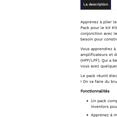
La description
Apprenez à plier l
Pack pour le kit Ki
conjonction avec le
besoin pour constru
Vous apprendrez à 
amplificateurs et d
(HPF/LPF). Qui a b
vous avez quelques
Le pack réunit élec
! On va faire du bru
Fonctionnalités
Un pack complémentaire amusant et passionnant pour le kit Kitronik
Inventors pour
Apprenez à manipuler le son, à construire des instruments, à amplifier vos