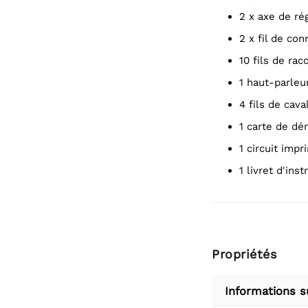
2 x axe de ré
2 x fil de co
10 fils de r
1 haut-parleu
4 fils de cava
1 carte de d
1 circuit imp
1 livret d'in
Propriétés
Informations s