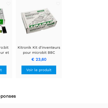
o:bit
Kitronik Kit d'inventeurs
eur et
pour microbit BBC
€ 23,60
it
Voir le produit
éponses