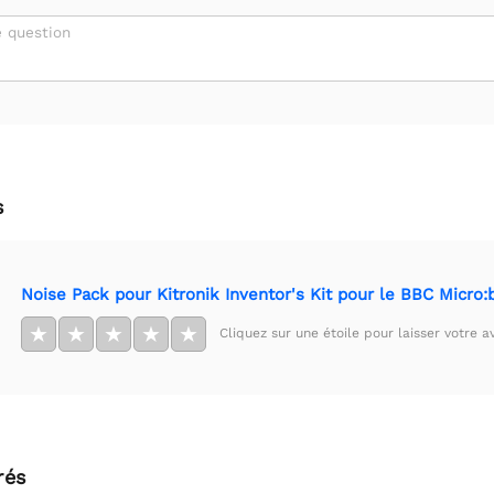
 question
s
Noise Pack pour Kitronik Inventor's Kit pour le BBC Micro:b
★
★
★
★
★
Cliquez sur une étoile pour laisser votre av
rés