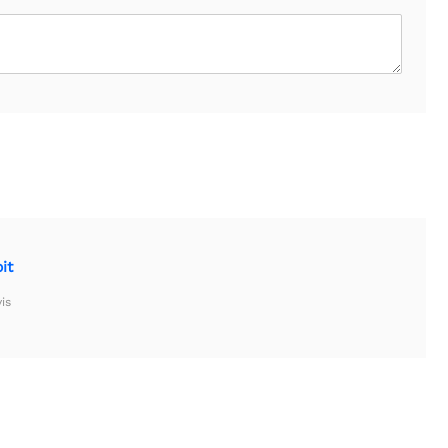
it
is