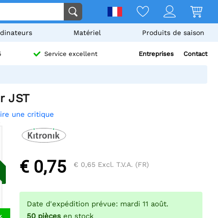
dinateurs
Matériel
Produits de saison
Entreprises
Contact
5
Service excellent
r JST
ire une critique
€ 0,75
€ 0,65
Excl. T.V.A. (FR)
Date d'expédition prévue: mardi 11 août.
50
pièces
en stock
%