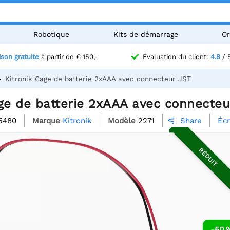
Robotique
Kits de démarrage
Or
ison gratuite
à partir de € 150,-
Évaluation du client:
4.8
/ 
Kitronik Cage de batterie 2xAAA avec connecteur JST
age de batterie 2xAAA avec connecteu
5480
Marque
Kitronik
Modèle
2271
Écr
Share

RÉDUIT
-50 