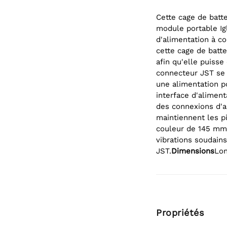
Cette cage de batt
module portable Ig
d'alimentation à c
cette cage de batt
afin qu'elle puisse 
connecteur JST se b
une alimentation po
interface d'alimen
des connexions d'al
maintiennent les p
couleur de 145 mm 
vibrations soudains
JST.
Dimensions
Lon
Propriétés