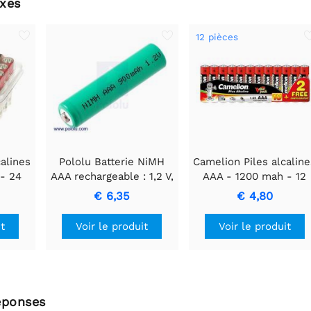
xes
12 pièces
alines
Pololu Batterie NiMH
Camelion Piles alcalin
- 24
AAA rechargeable : 1,2 V,
AAA - 1200 mah - 12
900 mAh, 1 cellule
pièces
€ 6,35
€ 4,80
it
Voir le produit
Voir le produit
éponses