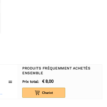
PRODUITS FRÉQUEMMENT ACHETÉS
ENSEMBLE
=
€ 8,00
Prix total:
Chariot
t Module de détection de distance à ultrasons HC-SR04