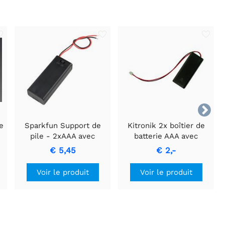

e
Sparkfun Support de
Kitronik 2x boîtier de
pile - 2xAAA avec
batterie AAA avec
ur
couvercle et
interrupteur et
€ 5,45
€ 2,-
interrupteur
connecteur JST
Voir le produit
Voir le produit