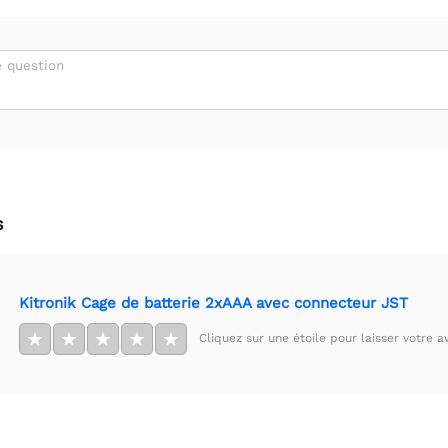
 question
s
Kitronik Cage de batterie 2xAAA avec connecteur JST
★
★
★
★
★
Cliquez sur une étoile pour laisser votre av