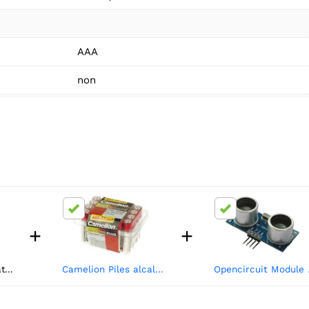
AAA
non
+
+
Kitronik Cage de batterie 2xAAA avec connecteur JST
Camelion Piles alcalines AAA - 1200 mah - 24 pièces
Opencircui