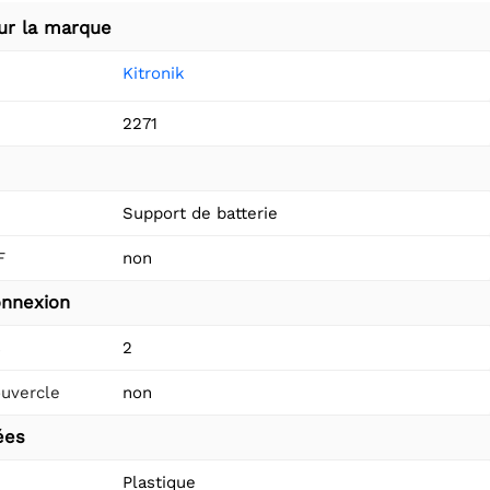
ur la marque
Kitronik
2271
Support de batterie
F
non
nnexion
s
2
uvercle
non
ées
Plastique