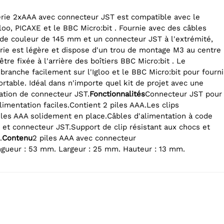
erie 2xAAA avec connecteur JST est compatible avec le
loo, PICAXE et le BBC Micro:bit . Fournie avec des câbles
ode couleur de 145 mm et un connecteur JST à l'extrémité,
erie est légère et dispose d'un trou de montage M3 au centre
être fixée à l'arrière des boîtiers BBC Micro:bit . Le
ranche facilement sur l'Igloo et le BBC Micro:bit pour fourni
rtable. Idéal dans n'importe quel kit de projet avec une
tation de connecteur JST.
Fonctionnalités
Connecteur JST pour
imentation faciles.Contient 2 piles AAA.Les clips
iles AAA solidement en place.Câbles d'alimentation à code
et connecteur JST.Support de clip résistant aux chocs et
.
Contenu
2 piles AAA avec connecteur
gueur : 53 mm. Largeur : 25 mm. Hauteur : 13 mm.