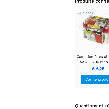
Produits conne
24 pièces
Camelion Piles alc
AAA - 1200 mah 
pièces
€ 6,25
Voir le produ
Questions et r