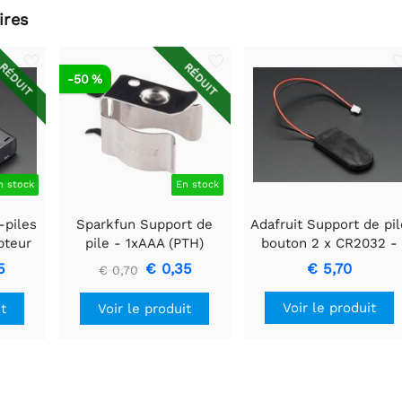
ires
RÉDUIT
RÉDUIT
-50 %
n stock
En stock
-piles
Sparkfun Support de
Adafruit Support de pil
pteur
pile - 1xAAA (PTH)
bouton 2 x CR2032 -
JST 2
Sortie 6 V - Interrupte
5
€ 0,35
€ 5,70
€ 0,70
marche/arrêt
Voir le produit
it
Voir le produit