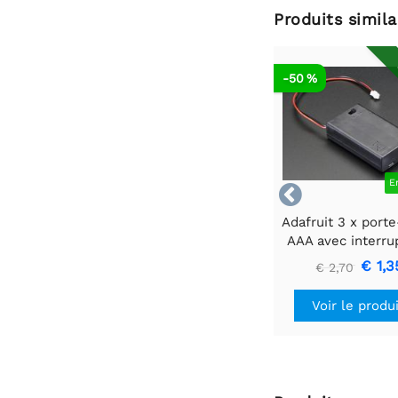
Produits simila
-50 %
E

Adafruit 3 x porte
AAA avec interru
marche/arrêt et 
€ 1,3
€ 2,70
broches
Voir le produ