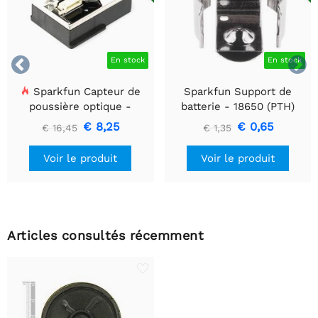


En stock
En stock
Sparkfun Capteur de
Sparkfun Support de
poussière optique -
batterie - 18650 (PTH)
GP2Y1010AU0F
€ 8,25
€ 0,65
€ 16,45
€ 1,35
Voir le produit
Voir le produit
Articles consultés récemment