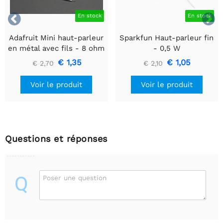


En stock
En stock
Adafruit Mini haut-parleur
Sparkfun Haut-parleur fin
en métal avec fils - 8 ohm
- 0,5 W
0,5 W
€ 1,35
€ 1,05
€ 2,70
€ 2,10
Voir le produit
Voir le produit
Questions et réponses
Q
Poser une question