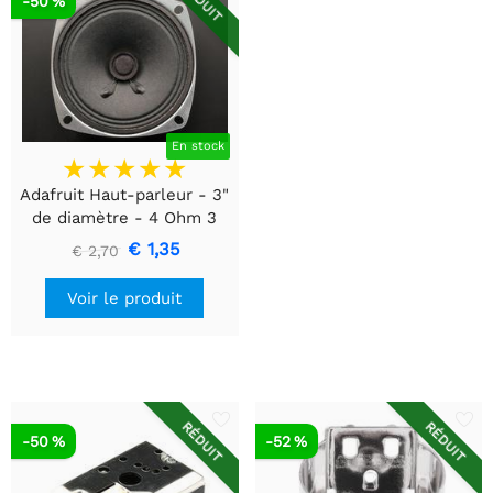
RÉDUIT
-50 %
En stock
Adafruit Haut-parleur - 3"
de diamètre - 4 Ohm 3
Watt
€ 1,35
€ 2,70
Voir le produit
RÉDUIT
RÉDUIT
-50 %
-52 %