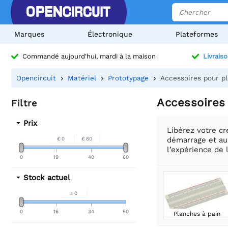
Marques
Électronique
Plateformes
Commandé aujourd'hui, mardi à la maison
Livraiso
Opencircuit
Matériel
Prototypage
Accessoires pour p
Accessoires
Filtre
Prix
Libérez votre cr
démarrage et aux
€ 0
€ 60
l’expérience de l
0
19
40
60
Stock actuel
≥ 0
0
16
34
50
Planches à pain