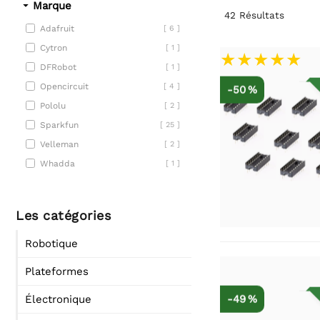
Marque
42
Résultats
Adafruit
[ 6 ]
Cytron
[ 1 ]
DFRobot
[ 1 ]
Opencircuit
[ 4 ]
-50 %
Pololu
[ 2 ]
Sparkfun
[ 25 ]
Velleman
[ 2 ]
Whadda
[ 1 ]
Les catégories
Robotique
Plateformes
-49 %
Électronique