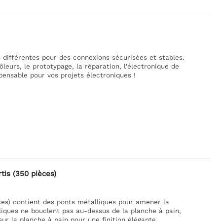
 différentes pour des connexions sécurisées et stables.
ôleurs, le prototypage, la réparation, l'électronique de
spensable pour vos projets électroniques !
is (350 pièces)
ces) contient des ponts métalliques pour amener la
liques ne bouclent pas au-dessus de la planche à pain,
r la planche à pain pour une finition élégante.