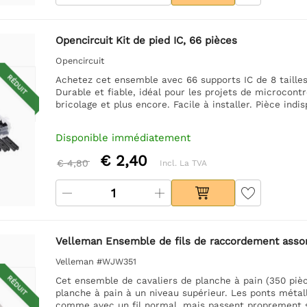
Opencircuit Kit de pied IC, 66 pièces
Opencircuit
RÉDUIT
Achetez cet ensemble avec 66 supports IC de 8 tailles
Durable et fiable, idéal pour les projets de microcontr
bricolage et plus encore. Facile à installer. Pièce indi
Disponible immédiatement
€ 2,40
€ 4,80
Incl. La TVA
Velleman Ensemble de fils de raccordement assort
Velleman #WJW351
RÉDUIT
Cet ensemble de cavaliers de planche à pain (350 piè
planche à pain à un niveau supérieur. Les ponts métal
comme avec un fil normal, mais passent proprement su