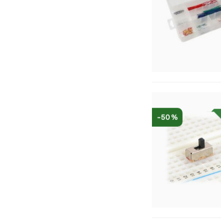
-50 %