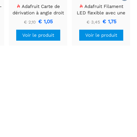
-
Adafruit Carte de
Adafruit Filament
dérivation à angle droit
LED flexible avec une
CMS à 2 broches JST-
seule connexion - 3V 25
€ 1,05
€ 1,75
€ 2,10
€ 3,45
PH
mm de long - Vert
Voir le produit
Voir le produit