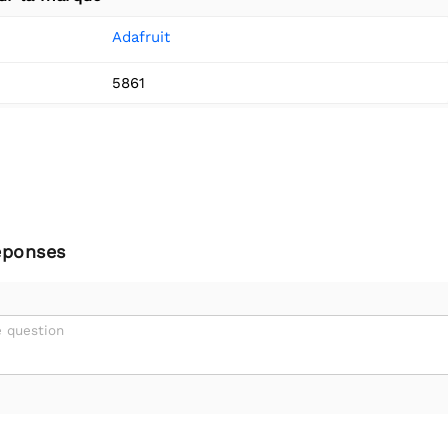
Adafruit
5861
éponses
 question