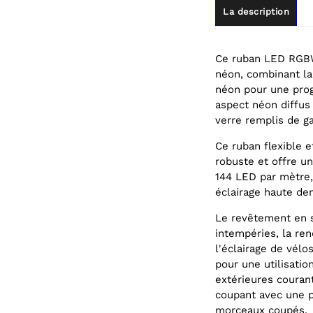
La description
Ce ruban LED RGBW 
néon, combinant la
néon pour une prog
aspect néon diffus
verre remplis de ga
Ce ruban flexible 
robuste et offre un
144 LED par mètre, 
éclairage haute den
Le revêtement en s
intempéries, la re
l'éclairage de vélo
pour une utilisatio
extérieures couran
coupant avec une p
morceaux coupés.