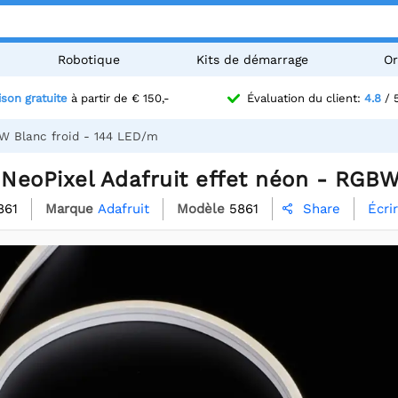
Robotique
Kits de démarrage
Or
ison gratuite
à partir de € 150,-
Évaluation du client:
4.8
/ 
W Blanc froid - 144 LED/m
NeoPixel Adafruit effet néon - RGBW
861
Marque
Adafruit
Modèle
5861
Écri
Share
