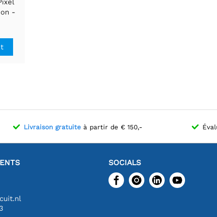
ixel
éon -
 - 144
it
Livraison gratuite
à partir de € 150,-
Éval
IENTS
SOCIALS
uit.nl
3