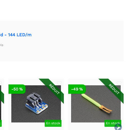
id - 144 LED/m
is
T
RÉDUIT
RÉDUIT
-50 %
-49 %
k
En stock
En stock
