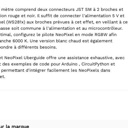
 mètre comprend deux connecteurs JST SM à 2 broches et
ion rouge et noir. Il suffit de connecter l'alimentation 5 V et
el (WS281x) aux broches prévues à cet effet, en veillant à ce
asse soit commune à l'alimentation et au microcontrôleur.
ptimal, configurez le pilote NeoPixel en mode RGBW afin
blanche 6000 K. Une version blanc chaud est également
pondre à différents besoins.
t NeoPixel Uberguide offre une assistance exhaustive, avec
t des exemples de code pour Arduino , CircuitPython et
s permettant d'intégrer facilement les NeoPixels dans
et.
ur la marque