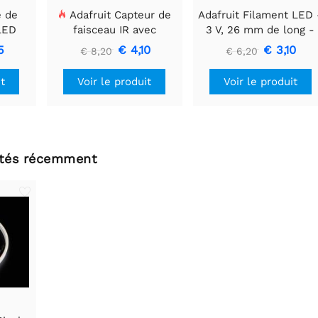
e de
Adafruit Capteur de
Adafruit Filament LED 
 LED
faisceau IR avec
3 V, 26 mm de long -
 mm x
embouts de câble de
Blanc chaud (lot de 3)
5
€ 4,10
€ 3,10
€ 8,20
€ 6,20
qualité supérieure -
LED 5 mm
it
Voir le produit
Voir le produit
ltés récemment