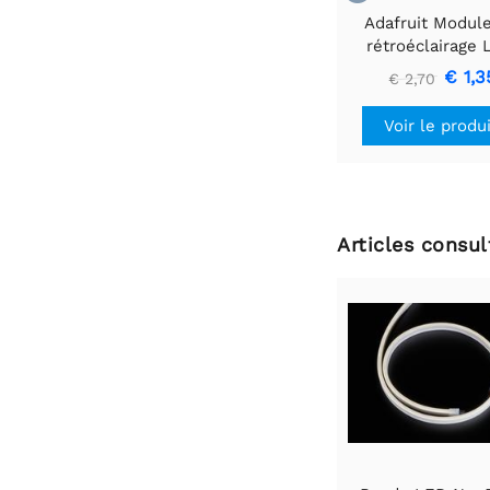
Adafruit Modul
rétroéclairage
blanc - Petit 12
€ 1,3
€ 2,70
40 mm
Voir le produ
Articles consu