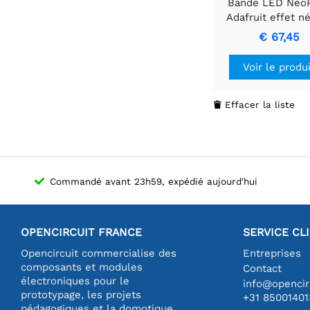
Bande LED NeoP
Adafruit effet n
RGBW Blanc froid
€ 67,45
LED/m
Voir le produ
Effacer la liste

Commandé avant 23h59, expédié aujourd'hui
OPENCIRCUIT FRANCE
SERVICE CL
Opencircuit commercialise des
Entreprises
composants et modules
Contact
électroniques pour le
info@opencirc
prototypage, les projets
+31 85001401
pédagogiques et la domotique.