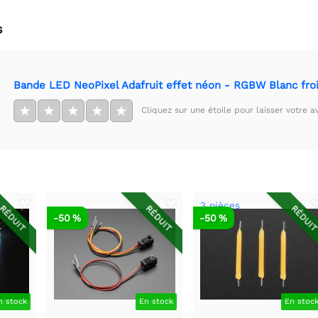
s
Bande LED NeoPixel Adafruit effet néon - RGBW Blanc fro
★
★
★
★
★
Cliquez sur une étoile pour laisser votre av
3 pièces
RÉDUIT
RÉDUIT
RÉDUI
-50 %
-50 %
n stock
En stock
En stoc