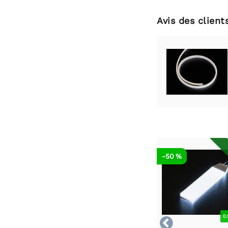
Avis des client
-50 %
E
