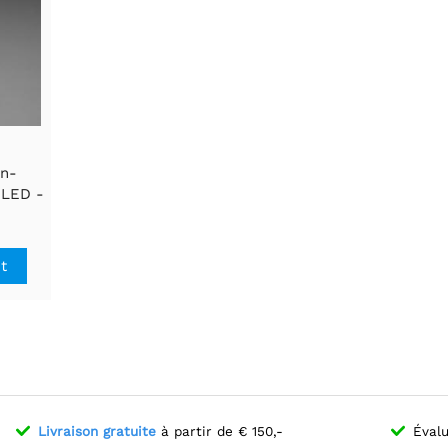
on-
 LED -
mm
it
Livraison gratuite
à partir de € 150,-
Évalu