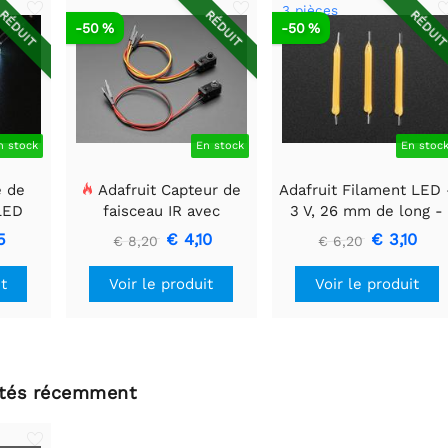
3 pièces
RÉDUIT
RÉDUIT
RÉDUI
-50 %
-50 %
n stock
En stock
En stoc
e de
Adafruit Capteur de
Adafruit Filament LED 
 LED
faisceau IR avec
3 V, 26 mm de long -
 mm x
embouts de câble de
Blanc chaud (lot de 3)
5
€ 4,10
€ 3,10
€ 8,20
€ 6,20
qualité supérieure -
LED 5 mm
it
Voir le produit
Voir le produit
ltés récemment