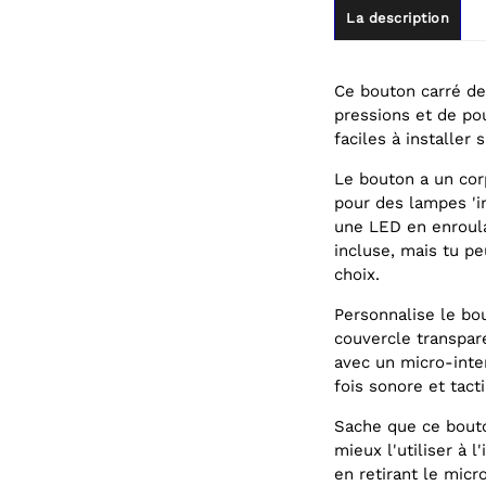
La description
Ce bouton carré de
pressions et de po
faciles à installer
Le bouton a un cor
pour des lampes 'in
une LED en enroula
incluse, mais tu pe
choix.
Personnalise le bo
couvercle transpare
avec un micro-inte
fois sonore et tacti
Sache que ce bouto
mieux l'utiliser à 
en retirant le micr