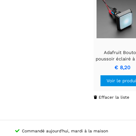
Adafruit Bout
poussoir éclairé à
carré de 51 
€ 8,20
Voir le produ
Effacer la liste

Commandé aujourd'hui, mardi à la maison