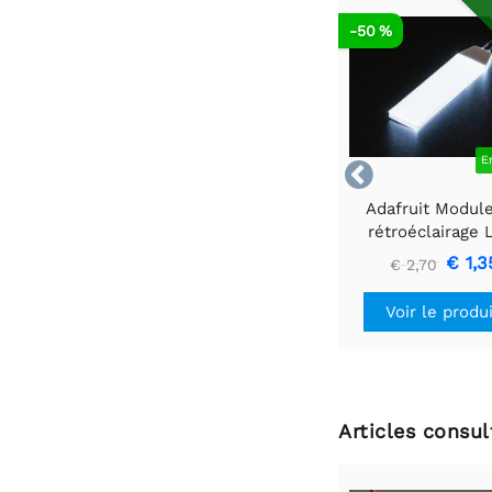
-50 %
E

Adafruit Modul
rétroéclairage
blanc - Petit 12
€ 1,3
€ 2,70
40 mm
Voir le produ
Articles consu