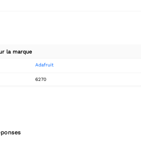
ur la marque
Adafruit
6270
éponses