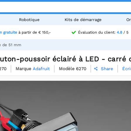
Robotique
Kits de démarrage
Or
n gratuite
à partir de € 150,-
Évaluation du client:
4.8
/ 5
ré de 51 mm
uton-poussoir éclairé à LED - carré
270
Marque
Adafruit
Modèle
6270
Écri
Share
