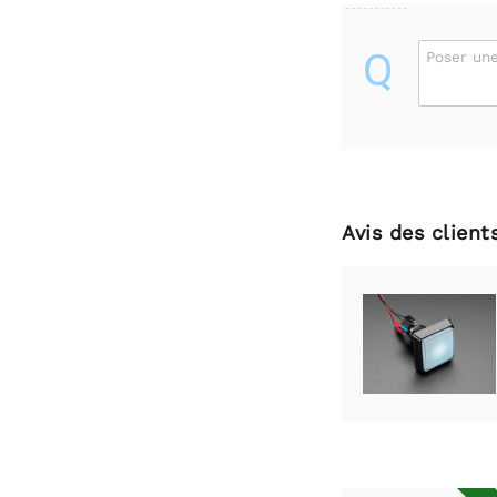
Q
Poser une
Avis des client