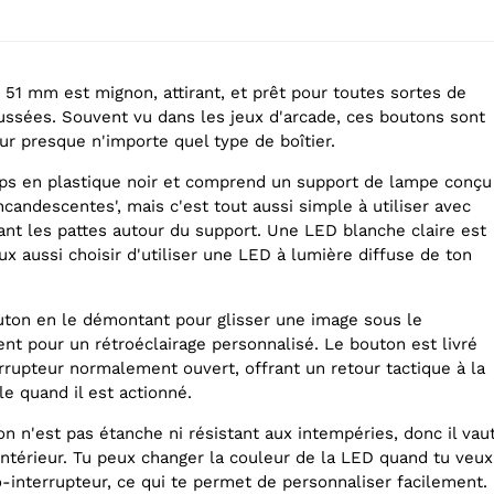
 51 mm est mignon, attirant, et prêt pour toutes sortes de
ussées. Souvent vu dans les jeux d'arcade, ces boutons sont
 sur presque n'importe quel type de boîtier.
ps en plastique noir et comprend un support de lampe conçu
candescentes', mais c'est tout aussi simple à utiliser avec
nt les pattes autour du support. Une LED blanche claire est
ux aussi choisir d'utiliser une LED à lumière diffuse de ton
uton en le démontant pour glisser une image sous le
nt pour un rétroéclairage personnalisé. Le bouton est livré
rrupteur normalement ouvert, offrant un retour tactique à la
le quand il est actionné.
n n'est pas étanche ni résistant aux intempéries, donc il vau
l'intérieur. Tu peux changer la couleur de la LED quand tu veux
o-interrupteur, ce qui te permet de personnaliser facilement.