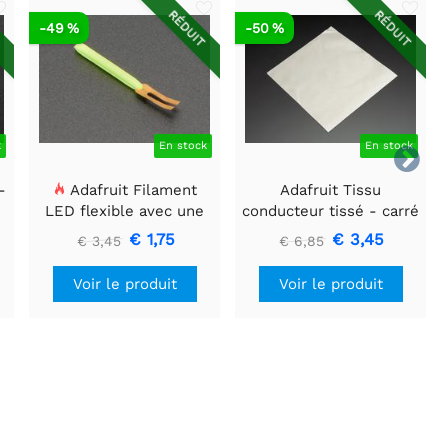
T
RÉDUIT
RÉDUIT
-49 %
-50 %
k
En stock
En stock

-
Adafruit Filament
Adafruit Tissu
LED flexible avec une
conducteur tissé - carré
seule connexion - 3V 25
de 20 cm
€ 1,75
€ 3,45
€ 3,45
€ 6,85
mm de long - Vert
Voir le produit
Voir le produit