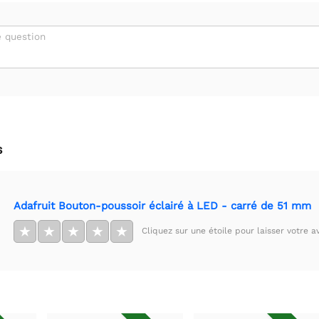
 question
s
Adafruit Bouton-poussoir éclairé à LED - carré de 51 mm
★
★
★
★
★
Cliquez sur une étoile pour laisser votre av