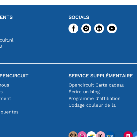
IENTS
SOCIALS
uit.nl
3
PENCIRCUIT
SERVICE SUPPLÉMENTAIRE
nous
Opencircuit Carte cadeau
es
Écrire un blog
iment
Programme d'affiliation
Codage couleur de la
équentes