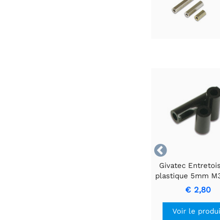

Givatec Entretoi
plastique 5mm M
la stabilité élect
€ 2,80
et mécaniqu
Voir le produ