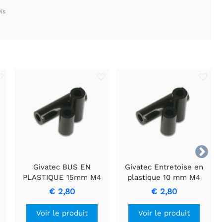
is

Givatec BUS EN
Givatec Entretoise en
PLASTIQUE 15mm M4
plastique 10 mm M4
pour espacement précis
€ 2,80
€ 2,80
Voir le produit
Voir le produit