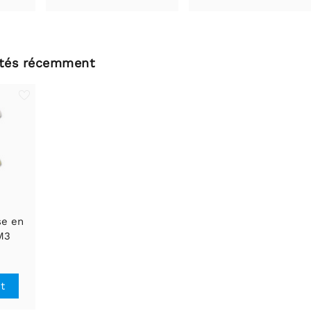
ltés récemment
se en
M3
it