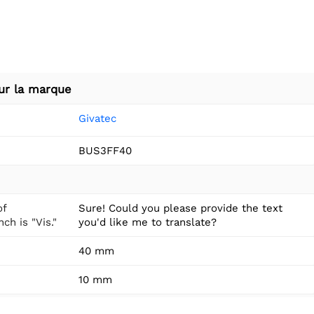
ur la marque
Givatec
BUS3FF40
of
Sure! Could you please provide the text
ch is "Vis."
you'd like me to translate?
40 mm
10 mm