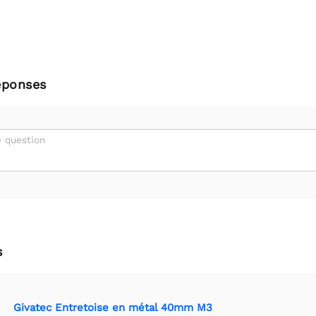
éponses
 question
s
Givatec Entretoise en métal 40mm M3