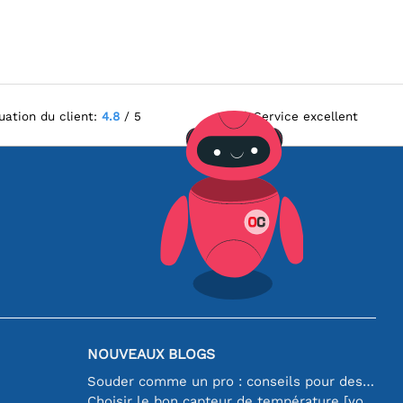
uation du client:
4.8
/ 5
Service excellent
NOUVEAUX BLOGS
Souder comme un pro : conseils pour des connexions électroniques parfaites
Choisir le bon capteur de température [youtube]