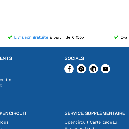
Livraison gratuite
à partir de € 150,-
Éval
IENTS
SOCIALS
uit.nl
3
PENCIRCUIT
SERVICE SUPPLÉMENTAIRE
nous
Opencircuit Carte cadeau
es
Écrire un blog