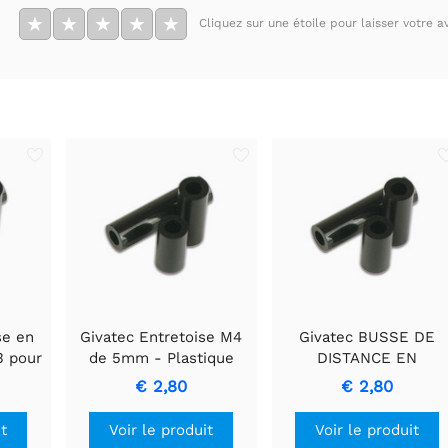
★
★
★
★
★
Cliquez sur une étoile pour laisser votre av
se en
Givatec Entretoise M4
Givatec BUSSE DE
3 pour
de 5mm - Plastique
DISTANCE EN
ronique
durable fabriqué avec
PLASTIQUE 10mm M3
€ 2,80
€ 2,80
e
précision
it
Voir le produit
Voir le produit