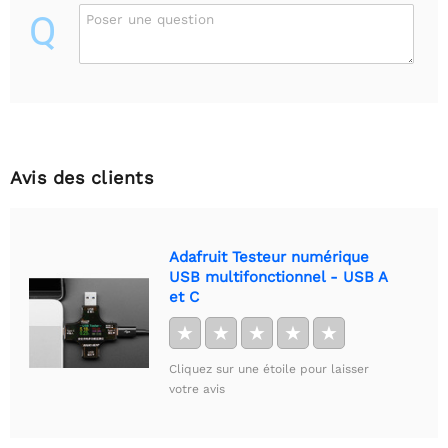
Q
Poser une question
Avis des clients
Adafruit Testeur numérique
USB multifonctionnel - USB A
et C
★
★
★
★
★
Cliquez sur une étoile pour laisser
votre avis