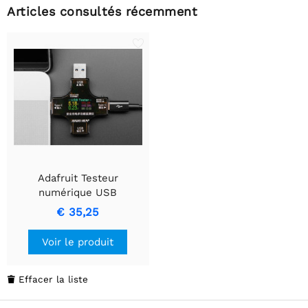
Articles consultés récemment
Adafruit Testeur
numérique USB
multifonctionnel - USB A
€ 35,25
et C
Voir le produit
Effacer la liste
