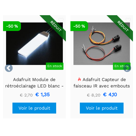
RÉDUIT
RÉDUIT
-50 %
-50 %


En stock
En stock
Adafruit Module de
Adafruit Capteur de
rétroéclairage LED blanc -
faisceau IR avec embouts
Petit 12 mm x 40 mm
de câble de qualité
€ 1,35
€ 4,10
€ 2,70
€ 8,20
supérieure - LED 5 mm
Voir le produit
Voir le produit