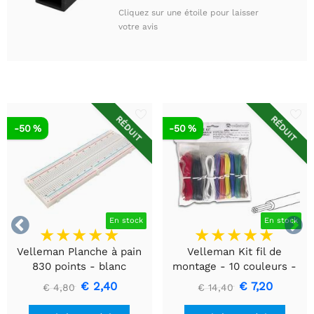
Cliquez sur une étoile pour laisser
votre avis
RÉDUIT
RÉDUIT
-50 %
-50 %


En stock
En stock
Velleman Planche à pain
Velleman Kit fil de
830 points - blanc
montage - 10 couleurs -
60m - multiconducteur
€ 2,40
€ 7,20
€ 4,80
€ 14,40