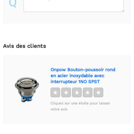
Q
Avis des clients
Onpow Bouton-poussoir rond
en acier inoxydable avec
interrupteur 1NO SPST
★
★
★
★
★
Cliquez sur une étoile pour laisser
votre avis