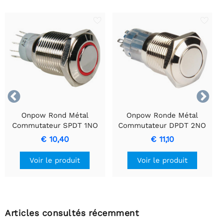


Onpow Rond Métal
Onpow Ronde Métal
Commutateur SPDT 1NO
Commutateur DPDT 2NO
1NC avec Anneau Rouge
2NC
€ 10,40
€ 11,10
Voir le produit
Voir le produit
Articles consultés récemment