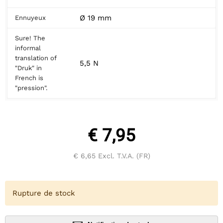
Ø 19 mm
Ennuyeux
Sure! The
informal
translation of
5,5 N
"Druk" in
French is
"pression".
€ 7,95
€ 6,65
Excl. T.V.A. (FR)
Rupture de stock