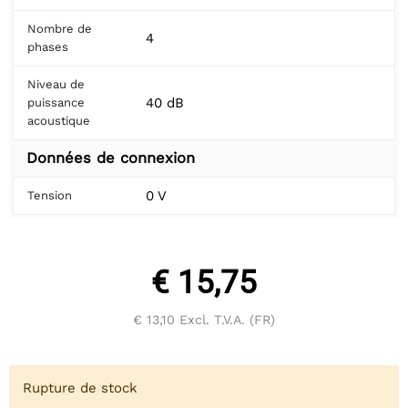
Nombre de
4
phases
Niveau de
40 dB
puissance
acoustique
Données de connexion
0 V
Tension
€ 15,75
€ 13,10
Excl. T.V.A. (FR)
Rupture de stock