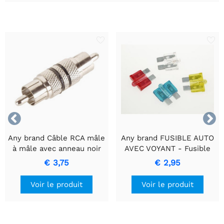


Any brand Câble RCA mâle
Any brand FUSIBLE AUTO
à mâle avec anneau noir
AVEC VOYANT - Fusible
pour un transfert de
bleu 15A
€ 3,75
€ 2,95
signal de haute qualité
Voir le produit
Voir le produit