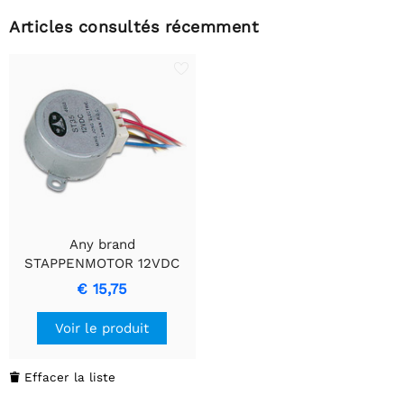
Articles consultés récemment
Any brand
STAPPENMOTOR 12VDC
60mA - Moteur pas à pas
€ 15,75
à contrôle de précision
Voir le produit
Effacer la liste
