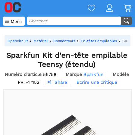

Menu
Opencircuit
Matériel
Connecteurs
En-têtes empilables
Sparkf
Sparkfun Kit d'en-tête empilable
Teensy (étendu)
Numéro d'article
56758
Marque
Sparkfun
Modèle
PRT-17152
Écrire une critique
Share
