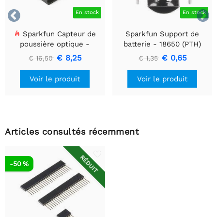


En stock
En stock
Sparkfun Capteur de
Sparkfun Support de
poussière optique -
batterie - 18650 (PTH)
GP2Y1010AU0F
€ 8,25
€ 0,65
€ 16,50
€ 1,35
Voir le produit
Voir le produit
Articles consultés récemment
RÉDUIT
-50 %