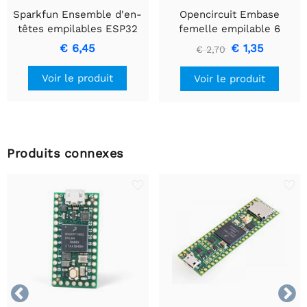
Sparkfun Ensemble d'en-
Opencircuit Embase
têtes empilables ESP32
femelle empilable 6
Thing
broches - 10 pièces
€ 6,45
€ 1,35
€ 2,70
Voir le produit
Voir le produit
Produits connexes

