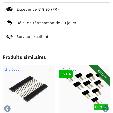
Expédié de
€ 9,95
(FR)
Délai de rétractation de 30 jours
Service excellent
Produits similaires
2 pièces
10 pièces
RÉDUIT
-50 %


En stock