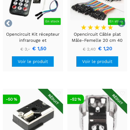


En stock
En stock
Opencircuit Kit récepteur
Opencircuit Câble plat
infrarouge et
Mâle-Femelle 20 cm 40
télécommande
pièces
€ 1,50
€ 1,20
€ 3,-
€ 2,40
Voir le produit
Voir le produit
RÉDUIT
RÉDUIT
-50 %
-52 %