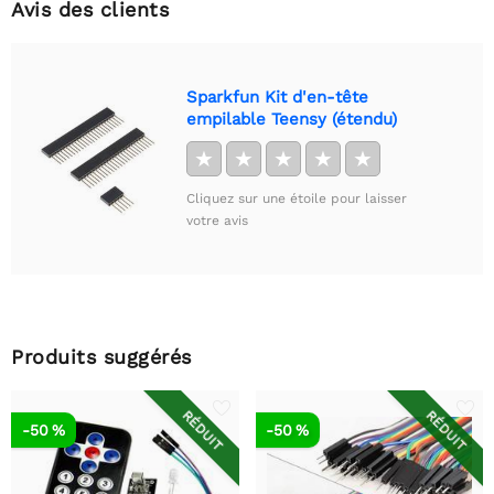
Avis des clients
Sparkfun Kit d'en-tête
empilable Teensy (étendu)
★
★
★
★
★
Cliquez sur une étoile pour laisser
votre avis
Produits suggérés
RÉDUIT
RÉDUIT
-50 %
-50 %