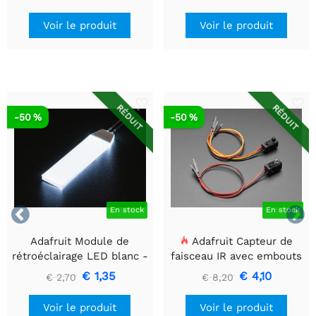
Voir le produit
Voir le produit
RÉDUIT
RÉDUIT
-50 %
-50 %


En stock
En stock
Adafruit Module de
Adafruit Capteur de
rétroéclairage LED blanc -
faisceau IR avec embouts
Petit 12 mm x 40 mm
de câble de qualité
€ 1,35
€ 4,10
€ 2,70
€ 8,20
supérieure - LED 5 mm
Voir le produit
Voir le produit