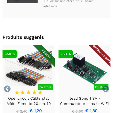
Cliquez sur une étoile pour laisser
votre avis
Produits suggérés
DISPARU = DISPAR
RÉDUIT
-50 %
-50 %


En stock
En stock
Opencircuit Câble plat
Itead Sonoff SV -
Mâle-Femelle 20 cm 40
Commutateur sans fil WiFi
pièces
à tension sûre
€ 1,20
€ 1,80
€ 2,40
€ 3,60