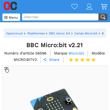

Menu
Opencircuit
Plateformes
BBC micro: bit
Cartes Micro:bit
BBC M
BBC Micro:bit v2.21
Numéro d'article
56596
Marque
Micro:bit
Modèle
MICRO:BITV2
Share
