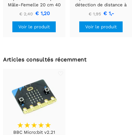
Mâle-Femelle 20 cm 40
détection de distance à
pièces
ultrasons HC-SR04
€ 1,20
€ 1,-
€ 2,40
€ 1,95
Voir le produit
Voir le produit
Articles consultés récemment
BBC Micro:bit v2.21