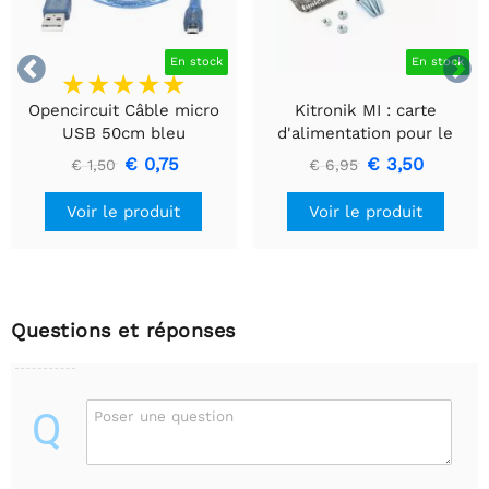


En stock
En stock
Opencircuit Câble micro
Kitronik MI : carte
USB 50cm bleu
d'alimentation pour le
BBC Microbit V2
€ 0,75
€ 3,50
€ 1,50
€ 6,95
Voir le produit
Voir le produit
Questions et réponses
Q
Poser une question