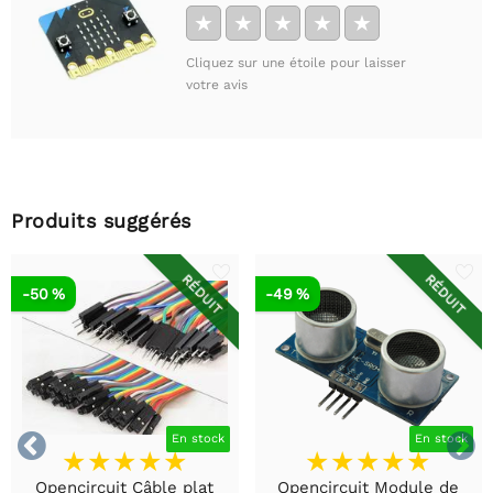
★
★
★
★
★
Cliquez sur une étoile pour laisser
votre avis
Produits suggérés
RÉDUIT
RÉDUIT
-50 %
-49 %


En stock
En stock
Opencircuit Câble plat
Opencircuit Module de