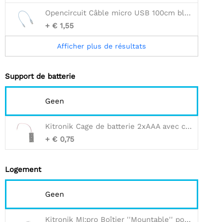
Opencircuit Câble micro USB 100cm bleu - 30AWG
+ € 1,55
Afficher plus de résultats
Support de batterie
Geen
Kitronik Cage de batterie 2xAAA avec connecteur JST
+ € 0,75
Logement
Geen
Kitronik MI:pro Boîtier ''Mountable'' pour BBC Micro:bit V1 & V2