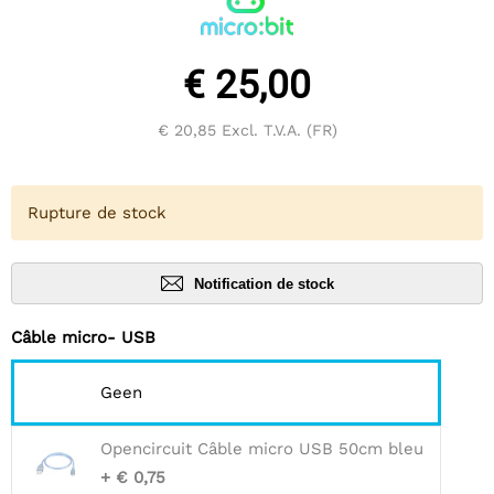
€ 25,00
€ 20,85
Excl. T.V.A. (FR)
Rupture de stock
Notification de stock
Câble micro- USB
Geen
Opencircuit Câble micro USB 50cm bleu
+ € 0,75