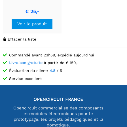
€ 25,-
Voir le produit
Effacer la liste

Commandé avant 23h59, expédié aujourd'hui
Livraison gratuite
à partir de € 150,-
Évaluation du client:
4.8
/ 5
Service excellent
OPENCIRCUIT FRANCE
Opencircuit commercialise des composants
et modules électroniques pour le
prototypage, les projets pédagogiques et la
domotique.