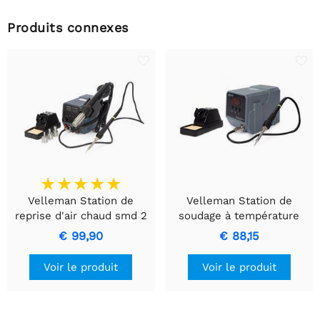
Produits connexes
Velleman Station de
Velleman Station de
reprise d'air chaud smd 2
soudage à température
en 1
contrôlée
€ 99,90
€ 88,15
Voir le produit
Voir le produit