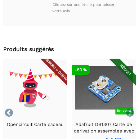
Cliquez sur une étoile pour laisser
votre avis
Produits suggérés
DISPARU = DISPARU
RÉDUIT
-50 %


En stock
Opencircuit Carte cadeau
Adafruit DS1307 Carte de
dérivation assemblée avec
horloge en temps REAL