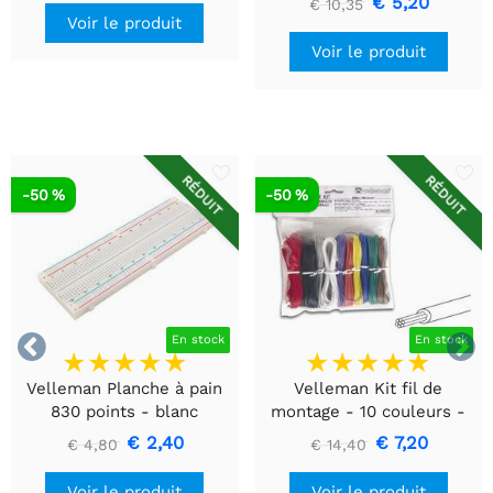
€ 5,20
€ 10,35
Voir le produit
Voir le produit
RÉDUIT
RÉDUIT
-50 %
-50 %


En stock
En stock
Velleman Planche à pain
Velleman Kit fil de
830 points - blanc
montage - 10 couleurs -
60m - multiconducteur
€ 2,40
€ 7,20
€ 4,80
€ 14,40
Voir le produit
Voir le produit