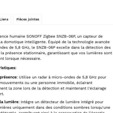
Liens
Pièces jointes
sence humaine SONOFF Zigbee SNZB-06P, un capteur de
la domotique intelligente. Équipé de la technologie avancée
ndes de 5,8 GHz, le SNZB-06P excelle dans la détection des
a présence stationnaire, garantissant que vos lumières sont
nt lorsque nécessaire.
ristiques:
 présence
: Utilise un radar à micro-ondes de 5,8 GHz pour
s mouvements ou une personne immobile, éclairant
nt la zone lors de la détection et maintenant l'éclairage
rt.
 la lumière
: Intègre un détecteur de lumière intégré pour
umières uniquement dans des conditions sombres lorsqu'une
détectée, contribuant ainsi à la conservation de l'énergie.