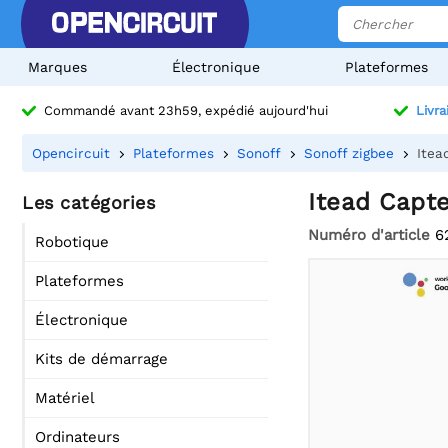
Marques
Électronique
Plateformes
Commandé avant 23h59, expédié aujourd'hui
Livra
Opencircuit
Plateformes
Sonoff
Sonoff zigbee
Itea
Itead Capt
Les catégories
Numéro d'article
6
Robotique
Plateformes
Électronique
Kits de démarrage
Matériel
Ordinateurs