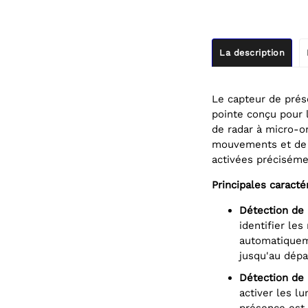
La description
Le capteur de pré
pointe conçu pour 
de radar à micro-o
mouvements et de l
activées préciséme
Principales caracté
Détection de
identifier le
automatiqueme
jusqu'au dépa
Détection de
activer les l
présence est 