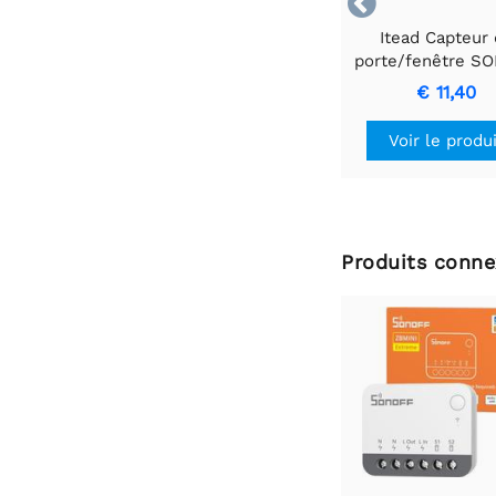

Itead Capteur
porte/fenêtre S
Zigbee | SNZB-
€ 11,40
Voir le produ
Produits conne