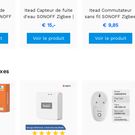
 de
Itead Capteur de fuite
Itead Commutateur
ONOFF
d'eau SONOFF Zigbee |
sans fil SONOFF Zigbe
04P
SNZB-05P | avec câble
| SNZB-01P
€ 15,-
€ 9,85
it
Voir le produit
Voir le produit
xes