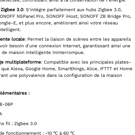
é Zigbee 3.0
: S'intègre parfaitement aux hubs Zigbee 3.0,
NOFF NSPanel Pro, SONOFF iHost, SONOFF ZB Bridge Pro,
le-E, et plus encore, améliorant ainsi votre réseau
telligent.
gente locale
: Permet la liaison de scènes entre les appareils
voir besoin d'une connexion Internet, garantissant ainsi une
é de maison intelligente ininterrompue.
rge multiplateforme
: Compatible avec les principales plates-
 que Alexa, Google Home, Smartthings, Alice, IFTTT et Home
frant une polyvalence dans la configuration de la maison
plémentaires :
ZB-06P
1A
s fil : Zigbee 3.0
de fonctionnement : -10 ℃ à 60 ℃