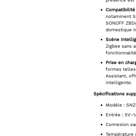
Compatibilit
notamment SO
SONOFF ZBDong
domestique in
Scène intelli
Zigbee sans a
fonctionnalit
Prise en cha
formes telles
Assistant, of
intelligente.
Spécifications sup
Modèle : SN
Entrée : 5V⎓
Connexion san
Température 