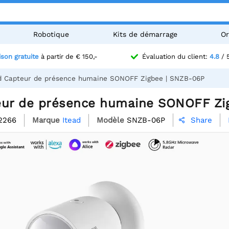
Robotique
Kits de démarrage
Or
ison gratuite
à partir de € 150,-
Évaluation du client:
4.8
/ 
d Capteur de présence humaine SONOFF Zigbee | SNZB-06P
eur de présence humaine SONOFF Zi
2266
Marque
Itead
Modèle
SNZB-06P
Share
