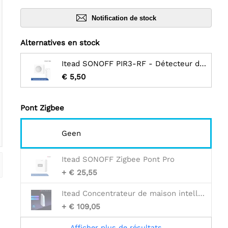
Notification de stock
Alternatives en stock
Itead SONOFF PIR3-RF - Détecteur de mouvement RF PIR 433MHZ
€ 5,50
Pont Zigbee
Geen
Itead SONOFF Zigbee Pont Pro
+ € 25,55
Itead Concentrateur de maison intelligente SONOFF iHost - 4 Go
+ € 109,05
Afficher plus de résultats