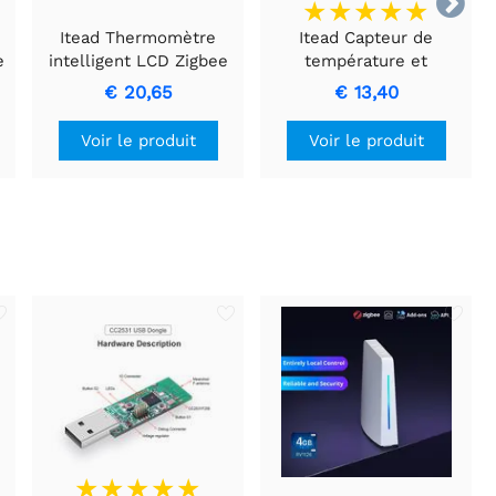

Itead Thermomètre
Itead Capteur de
e
intelligent LCD Zigbee
température et
IP65 SONOFF SNZB-
d'humidité SONOFF
€ 20,65
€ 13,40
02LD (version sonde)
Zigbee | SNZB-02P
Voir le produit
Voir le produit