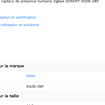
 le capteur de présence humaine Zigbee SONOFF SNZB-06P.
isation et certification
'utilisation et solutions
ur la marque
Itead
SNZB-06P
r la taille