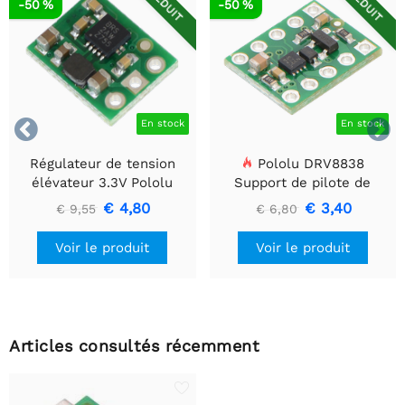
RÉDUIT
RÉDUIT
-50 %
-50 %


En stock
En stock
Régulateur de tension
Pololu DRV8838
élévateur 3.3V Pololu
Support de pilote de
U1V10F3
moteur CC à balais simple
€ 4,80
€ 3,40
€ 9,55
€ 6,80
Voir le produit
Voir le produit
Articles consultés récemment