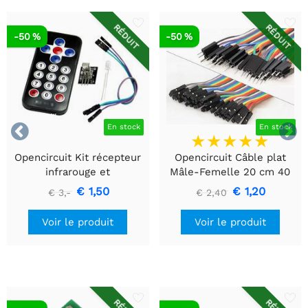
RÉDUIT
RÉDUIT
-50 %
-50 %


En stock
En stock
Opencircuit Kit récepteur
Opencircuit Câble plat
infrarouge et
Mâle-Femelle 20 cm 40
télécommande
pièces
€ 1,50
€ 1,20
€ 3,-
€ 2,40
Voir le produit
Voir le produit