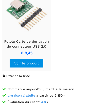
Pololu Carte de dérivation
de connecteur USB 2.0
Type-C
€ 8,45
Voir le produit
Effacer la liste

Commandé aujourd'hui, mardi à la maison
Livraison gratuite
à partir de € 150,-
Évaluation du client:
4.8
/ 5