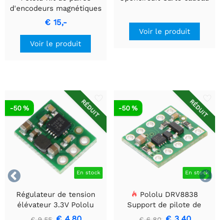
d'encodeurs magnétiques
pour moteurs à
€ 15,-
engrenages métalliques
Voir le produit
20D mm, 20 CPR, 2,7-18V
Voir le produit
RÉDUIT
RÉDUIT
-50 %
-50 %


En stock
En stock
Régulateur de tension
Pololu DRV8838
élévateur 3.3V Pololu
Support de pilote de
U1V10F3
moteur CC à balais simple
€ 4,80
€ 3,40
€ 9,55
€ 6,80