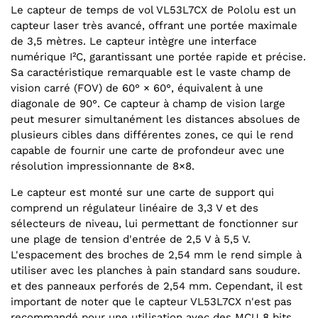
Le capteur de temps de vol VL53L7CX de Pololu est un
capteur laser très avancé, offrant une portée maximale
de 3,5 mètres. Le capteur intègre une interface
numérique I²C, garantissant une portée rapide et précise.
Sa caractéristique remarquable est le vaste champ de
vision carré (FOV) de 60° × 60°, équivalent à une
diagonale de 90°. Ce capteur à champ de vision large
peut mesurer simultanément les distances absolues de
plusieurs cibles dans différentes zones, ce qui le rend
capable de fournir une carte de profondeur avec une
résolution impressionnante de 8×8.
Le capteur est monté sur une carte de support qui
comprend un régulateur linéaire de 3,3 V et des
sélecteurs de niveau, lui permettant de fonctionner sur
une plage de tension d'entrée de 2,5 V à 5,5 V.
L'espacement des broches de 2,54 mm le rend simple à
utiliser avec les planches à pain standard sans soudure.
et des panneaux perforés de 2,54 mm. Cependant, il est
important de noter que le capteur VL53L7CX n'est pas
recommandé pour une utilisation avec des MCU 8 bits.