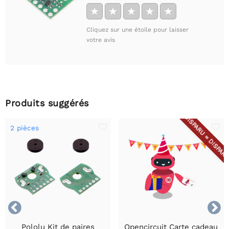
★
★
★
★
★
Cliquez sur une étoile pour laisser
votre avis
Produits suggérés
DISPARU = DISPAR
2 pièces


Pololu Kit de paires
Opencircuit Carte cadeau