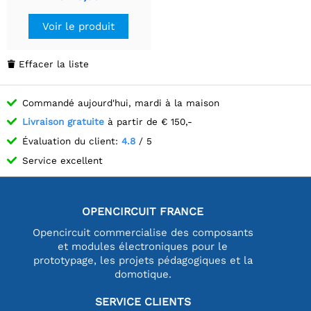
8 zones avec régulateur
de tension, 350 cm
Voir le produit
maximum
Effacer la liste

Commandé aujourd'hui, mardi à la maison
Livraison gratuite
à partir de € 150,-
Évaluation du client:
4.8
/ 5
Service excellent
OPENCIRCUIT FRANCE
Opencircuit commercialise des composants
et modules électroniques pour le
prototypage, les projets pédagogiques et la
domotique.
SERVICE CLIENTS