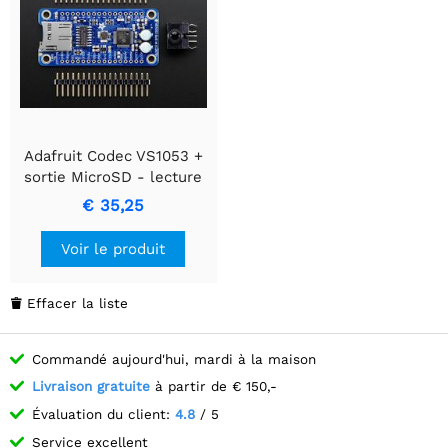
Adafruit Codec VS1053 +
sortie MicroSD - lecture
MP3/WAV/MIDI/OGG +
€ 35,25
enregistrement
Voir le produit
Effacer la liste

Commandé aujourd'hui, mardi à la maison
Livraison gratuite
à partir de € 150,-
Évaluation du client:
4.8
/ 5
Service excellent