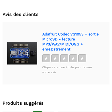
Avis des clients
Adafruit Codec VS1053 + sortie
MicroSD - lecture
MP3/WAV/MIDI/OGG +
enregistrement
★
★
★
★
★
Cliquez sur une étoile pour laisser
votre avis
Produits suggérés