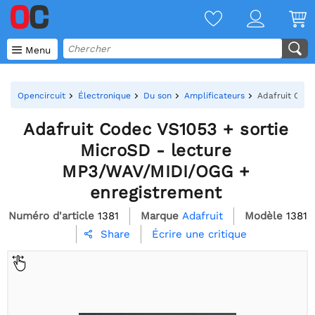

Menu
Opencircuit
Électronique
Du son
Amplificateurs
Adafruit Cod
Adafruit Codec VS1053 + sortie
MicroSD - lecture
MP3/WAV/MIDI/OGG +
enregistrement
Numéro d'article
1381
Marque
Adafruit
Modèle
1381
Écrire une critique
Share
