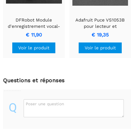
DFRobot Module
Adafruit Puce VS1053B
d'enregistrement vocal-
pour lecteur et
Breakout
enregistreur
€ 11,90
€ 19,35
MP3/WAV/OGG/MIDI
(CODEC)
Voir le produit
Voir le produit
Questions et réponses
Q
Poser une question