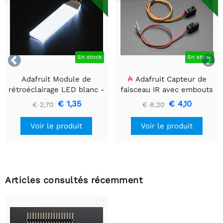


En stock
En stock
Adafruit Module de
Adafruit Capteur de
rétroéclairage LED blanc -
faisceau IR avec embouts
Petit 12 mm x 40 mm
de câble de qualité
€ 1,35
€ 4,10
€ 2,70
€ 8,20
supérieure - LED 5 mm
Voir le produit
Voir le produit
Articles consultés récemment