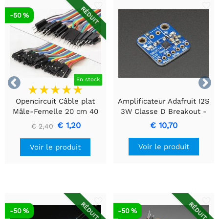
RÉDUIT
-50 %


En stock
Opencircuit Câble plat
Amplificateur Adafruit I2S
Mâle-Femelle 20 cm 40
3W Classe D Breakout -
pièces
MAX98357A
€ 1,20
€ 10,70
€ 2,40
Voir le produit
Voir le produit
RÉDUIT
RÉDUIT
-50 %
-50 %