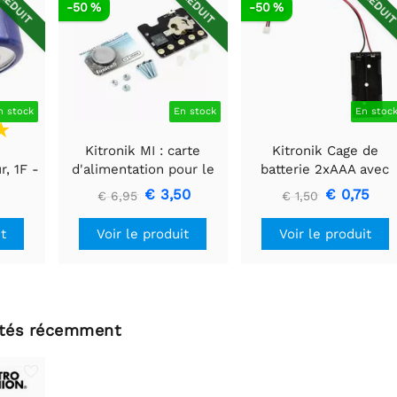
RÉDUIT
RÉDUIT
RÉDUI
-50 %
-50 %
n stock
En stock
En stoc
Kitronik MI : carte
Kitronik Cage de
, 1F -
d'alimentation pour le
batterie 2xAAA avec
e
BBC Microbit V2
connecteur JST
0
€ 3,50
€ 0,75
€ 6,95
€ 1,50
it
Voir le produit
Voir le produit
ltés récemment