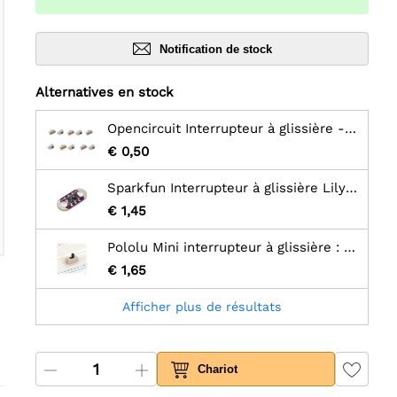
Notification de stock
Alternatives en stock
Opencircuit Interrupteur à glissière - 10 pièces
€ 0,50
Sparkfun Interrupteur à glissière LilyPad
€ 1,45
Pololu Mini interrupteur à glissière : 3 broches, SPDT, 0,3 A (paquet de 3)
€ 1,65
Afficher plus de résultats
Chariot