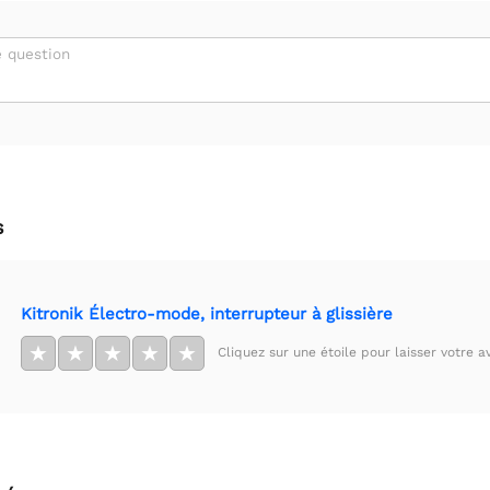
 question
s
Kitronik Électro-mode, interrupteur à glissière
★
★
★
★
★
Cliquez sur une étoile pour laisser votre av