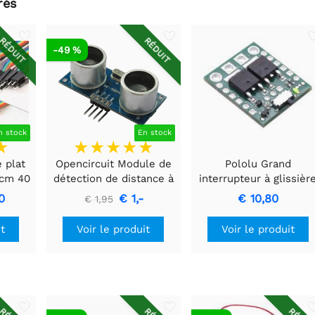
rés
RÉDUIT
RÉDUIT
-49 %
n stock
En stock
 plat
Opencircuit Module de
Pololu Grand
 cm 40
détection de distance à
interrupteur à glissièr
ultrasons HC-SR04
MOSFET avec
0
€ 1,-
€ 10,80
€ 1,95
protection contre les
inversions de tension,
Voir le produit
it
Voir le produit
HP