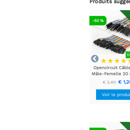
Produits suggé
-50 %
E

Opencircuit Câble
Mâle-Femelle 20
pièces
€ 1,2
€ 2,40
Voir le produ