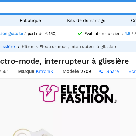
Robotique
Kits de démarrage
Or
ison gratuite
à partir de € 150,-
Évaluation du client:
4.8
/ 
lissière
Kitronik Électro-mode, interrupteur à glissière
ectro-mode, interrupteur à glissière
7551
Marque
Kitronik
Modèle
2709
Écr
Share
