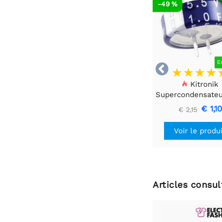
-49 %
E

Kitronik
Supercondensateur
5.5V - 1 pièc
€ 1,1
€ 2,15
Voir le produ
Articles consu