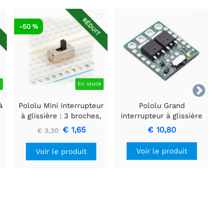
T
RÉDUIT
-50 %
k
En stock

à
Pololu Mini interrupteur
Pololu Grand
à glissière : 3 broches,
interrupteur à glissière
SPDT, 0,3 A (paquet de
MOSFET avec
€ 1,65
€ 10,80
€ 3,30
3)
protection contre les
inversions de tension,
Voir le produit
Voir le produit
HP