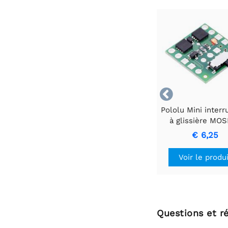

Pololu Mini interr
à glissière MO
avec protection 
€ 6,25
les inversions
tension, LV
Voir le produ
Questions et r