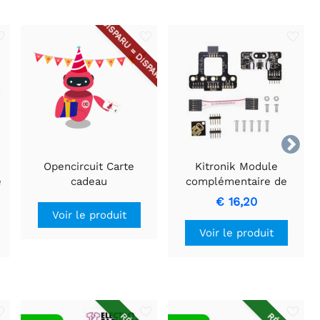
DISPARU = DISPARU

Opencircuit Carte
Kitronik Module
e
cadeau
complémentaire de
suivi de ligne pour
€ 16,20
:MOVE mini V2
Voir le produit
Voir le produit