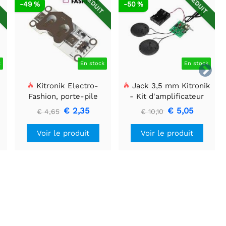
T
RÉDUIT
RÉDUIT
-49 %
-50 %
k
En stock
En stock

Kitronik Electro-
Jack 3,5 mm Kitronik
Fashion, porte-pile
- Kit d'amplificateur
bouton à détection de
stéréo de luxe
€ 2,35
€ 5,05
€ 4,65
€ 10,10
lumière
Voir le produit
Voir le produit