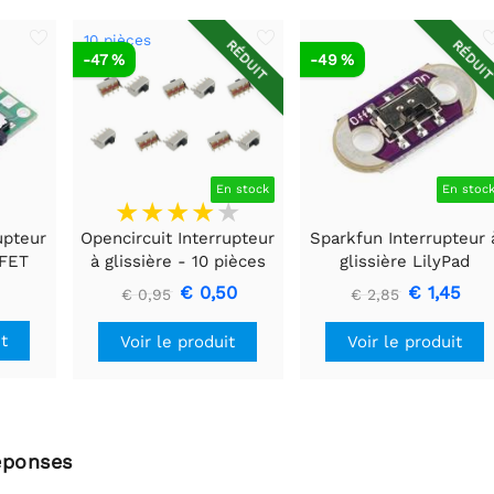
10 pièces
RÉDUIT
RÉDUI
-47 %
-49 %
En stock
En stoc
upteur
Opencircuit Interrupteur
Sparkfun Interrupteur 
SFET
à glissière - 10 pièces
glissière LilyPad
contre
€ 0,50
€ 1,45
€ 0,95
€ 2,85
 de
it
Voir le produit
Voir le produit
éponses