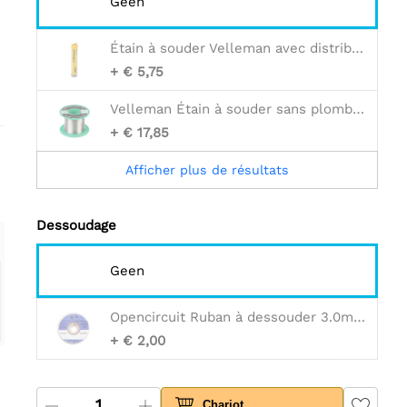
Geen
Étain à souder Velleman avec distributeur - 1 mm - Noyau en résine - 17 g
+ € 5,75
Velleman Étain à souder sans plomb - 1 mm - noyau rasin - 100 g
+ € 17,85
Afficher plus de résultats
Dessoudage
Geen
Opencircuit Ruban à dessouder 3.0mm 1.5m
+ € 2,00
Chariot