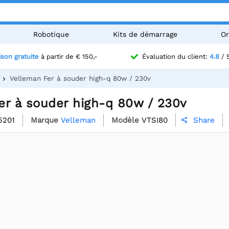
Robotique
Kits de démarrage
Or
ison gratuite
à partir de € 150,-
Évaluation du client:
4.8
/ 
Velleman Fer à souder high-q 80w / 230v
er à souder high-q 80w / 230v
5201
Marque
Velleman
Modèle
VTSI80
Share
