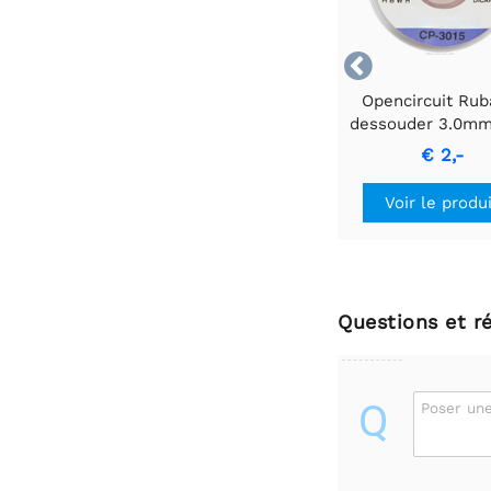

Opencircuit Rub
dessouder 3.0mm
€ 2,-
Voir le produ
Questions et r
Q
Poser une