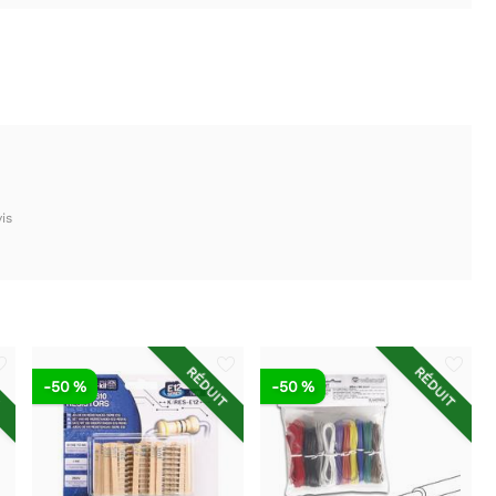
is
T
RÉDUIT
RÉDUIT
-50 %
-50 %