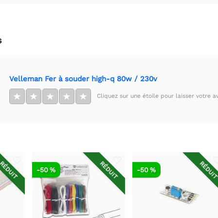
s
Velleman Fer à souder high-q 80w / 230v
★
★
★
★
★
Cliquez sur une étoile pour laisser votre av
RÉDUIT
RÉDUIT
RÉDUI
-50 %
-50 %