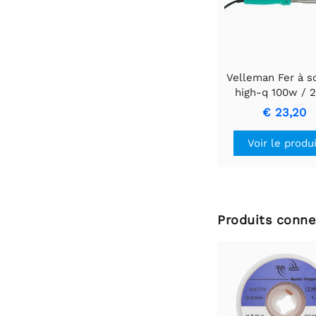
Velleman Fer à s
high-q 100w / 
€ 23,20
Voir le produ
Produits conne