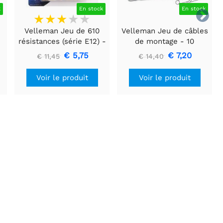
k
En stock
En stock

Velleman Jeu de 610
Velleman Jeu de câbles
résistances (série E12) -
de montage - 10
1/4W - 5%
couleurs - 60m - âme
€ 5,75
€ 7,20
€ 11,45
€ 14,40
massive
Voir le produit
Voir le produit