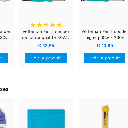
ouder
Velleman Fer à souder
Velleman Fer à soude
230v
de haute qualité 30W /
high-q 60w / 230v
230V - VTSI30
€ 12,85
€ 13,95
it
Voir le produit
Voir le produit
xes