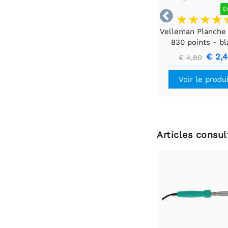
E

Velleman Planche 
830 points - b
€ 2,
€ 4,80
Voir le produ
Articles consu