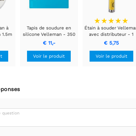
an à
Tapis de soudure en
Étain à souder Vellema
 1.5m
silicone Velleman - 350
avec distributeur - 1
x 250 mm - bleu - AS19
mm - Noyau en résine 
€ 11,-
€ 5,75
17 g
it
Voir le produit
Voir le produit
éponses
 question