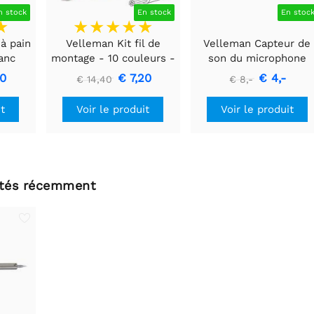
n stock
En stock
En stoc
à pain
Velleman Kit fil de
Velleman Capteur de
lanc
montage - 10 couleurs -
son du microphone
60m - multiconducteur
40
€ 7,20
€ 4,-
€ 14,40
€ 8,-
it
Voir le produit
Voir le produit
ltés récemment