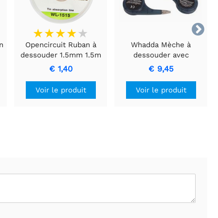

n
Opencircuit Ruban à
Whadda Mèche à
dessouder 1.5mm 1.5m
dessouder avec
-
distributeur de roue - 4
€ 1,40
€ 9,45
pcs
Voir le produit
Voir le produit