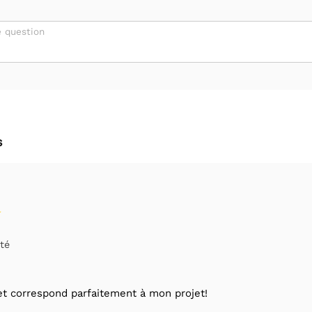
 question
s
té
et correspond parfaitement à mon projet!