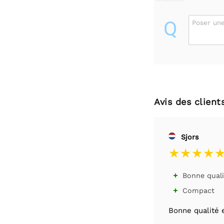
Q
Poser une
Avis des client
Sjors
Bonne quali

Compact

Bonne qualité 