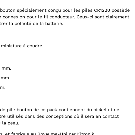
 bouton spécialement conçu pour les piles CR1220 possède
e connexion pour le fil conducteur. Ceux-ci sont clairement
r la polarité de la batterie.
e miniature à coudre.
2 mm.
5 mm.
mm.
tre utilisés dans des conceptions où il sera en contact
 la peau.
çu et fabriqué au Royaume-Uni par Kitronik.