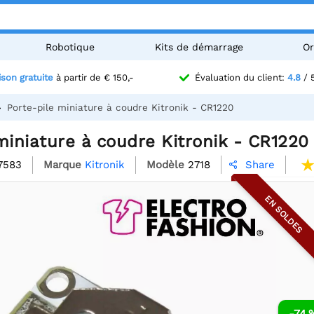
Robotique
Kits de démarrage
Or
ison gratuite
à partir de € 150,-
Évaluation du client:
4.8
/ 
Porte-pile miniature à coudre Kitronik - CR1220
miniature à coudre Kitronik - CR1220
7583
Marque
Kitronik
Modèle
2718
Share

EN SOLDES
-74 