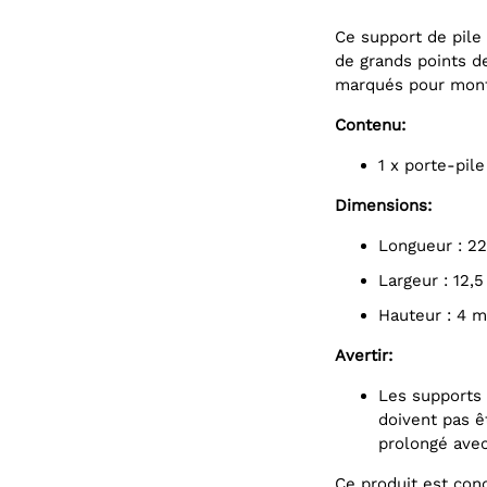
Ce support de pile
de grands points d
marqués pour montre
Contenu:
1 x porte-pil
Dimensions:
Longueur : 2
Largeur : 12,
Hauteur : 4 
Avertir:
Les supports de pile bouton de ce pack contiennent du nickel et ne
doivent pas ê
prolongé avec
Ce produit est con