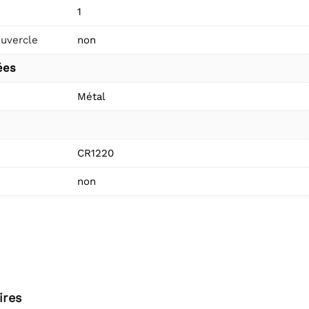
s
1
uvercle
non
ées
Métal
CR1220
non
ires