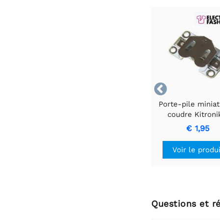

Porte-pile miniat
coudre Kitroni
CR2032
€ 1,95
Voir le produ
Questions et r