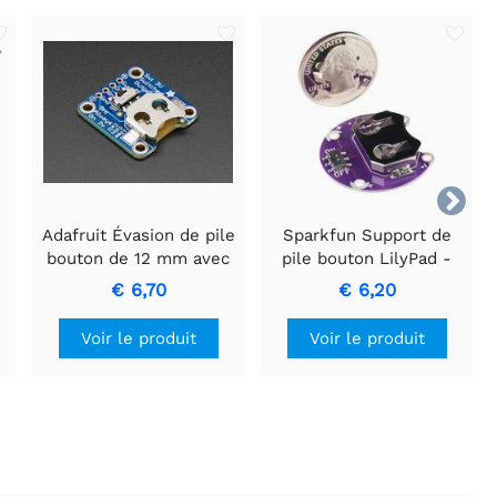

Adafruit Évasion de pile
Sparkfun Support de
bouton de 12 mm avec
pile bouton LilyPad -
à
interrupteur marche-
commuté - 20 mm
€ 6,70
€ 6,20
arrêt
Voir le produit
Voir le produit