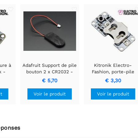
ure à
Adafruit Support de pile
Kitronik Electro-
k -
bouton 2 x CR2032 -
Fashion, porte-pile
Sortie 6 V - Interrupteur
bouton à interrupteur 
€ 5,70
€ 3,30
marche/arrêt
verrouillage
it
Voir le produit
Voir le produit
éponses