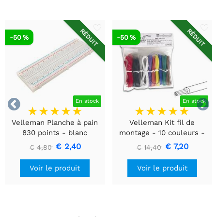
RÉDUIT
RÉDUIT
-50 %
-50 %


En stock
En stock
Velleman Planche à pain
Velleman Kit fil de
830 points - blanc
montage - 10 couleurs -
60m - multiconducteur
€ 2,40
€ 7,20
€ 4,80
€ 14,40
Voir le produit
Voir le produit