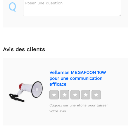
Q
Poser une question
Avis des clients
Velleman MEGAFOON 10W
pour une communication
efficace
★
★
★
★
★
Cliquez sur une étoile pour laisser
votre avis