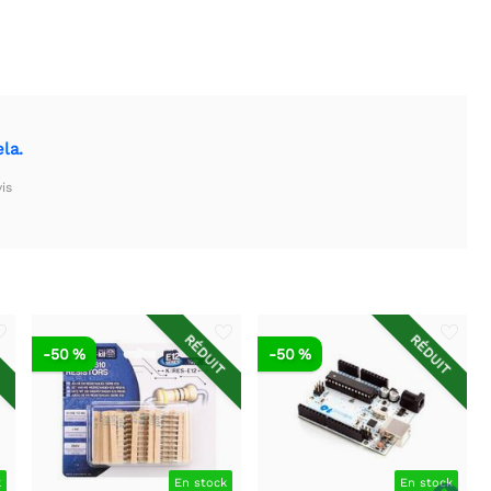
la.
is
T
RÉDUIT
RÉDUIT
-50 %
-50 %
k
En stock
En stock