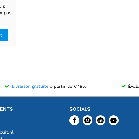
uis
ux pas
cela.
it
Livraison gratuite
à partir de € 150,-
Évalu
IENTS
SOCIALS
uit.nl
3