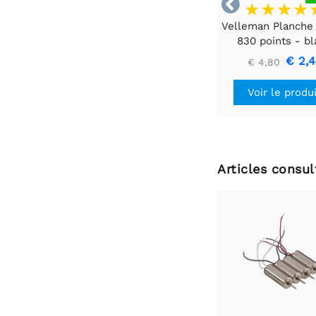

Velleman Planche 
830 points - b
€ 2,
€ 4,80
Voir le produ
Articles consu