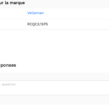
ur la marque
Velleman
RCQC2/SP5
éponses
 question