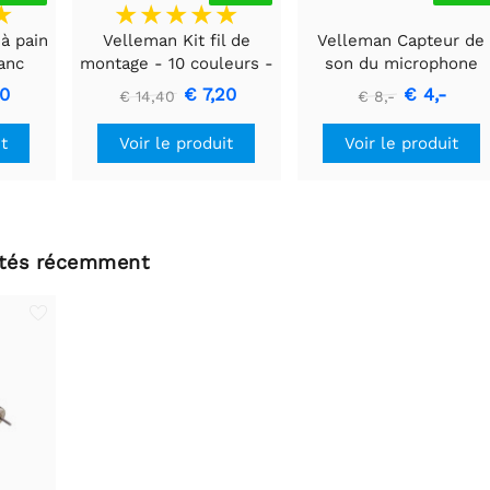
à pain
Velleman Kit fil de
Velleman Capteur de
lanc
montage - 10 couleurs -
son du microphone
60m - multiconducteur
40
€ 7,20
€ 4,-
€ 14,40
€ 8,-
it
Voir le produit
Voir le produit
ltés récemment