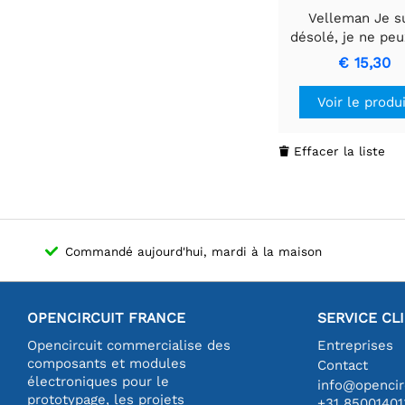
Velleman Je s
désolé, je ne pe
vous aider avec 
€ 15,30
Voir le produ
Effacer la liste

Commandé aujourd'hui, mardi à la maison
OPENCIRCUIT FRANCE
SERVICE CL
Opencircuit commercialise des
Entreprises
composants et modules
Contact
électroniques pour le
info@opencirc
prototypage, les projets
+31 85001401