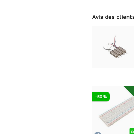
Avis des client
-50 %
E