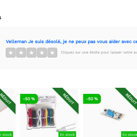
s
Velleman Je suis désolé, je ne peux pas vous aider avec ce
★
★
★
★
★
Cliquez sur une étoile pour laisser votre av
RÉDUIT
RÉDUIT
RÉDUI
-50 %
-50 %
n stock
En stock
En stoc