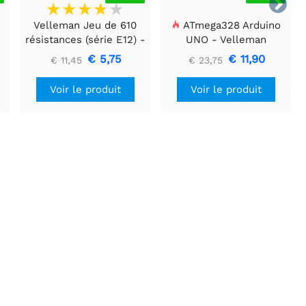

Velleman Jeu de 610
ATmega328 Arduino
résistances (série E12) -
UNO - Velleman
1/4W - 5%
€ 5,75
€ 11,90
€ 11,45
€ 23,75
Voir le produit
Voir le produit