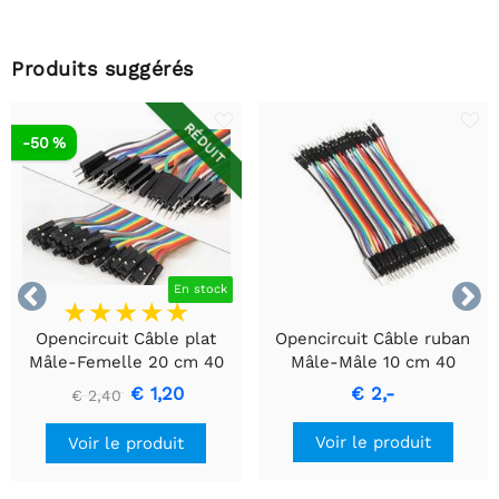
Produits suggérés
RÉDUIT
-50 %


En stock
Opencircuit Câble plat
Opencircuit Câble ruban
Mâle-Femelle 20 cm 40
Mâle-Mâle 10 cm 40
pièces
pièces
€ 1,20
€ 2,-
€ 2,40
Voir le produit
Voir le produit