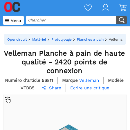

Menu
Opencircuit
Matériel
Prototypage
Planches à pain
Velleman Pl
Velleman Planche à pain de haute
qualité - 2420 points de
connexion
Numéro d'article
56811
Marque
Velleman
Modèle
VTBB5
Écrire une critique
Share
