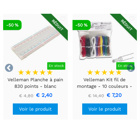
RÉDUIT
RÉDUIT
-50 %
-50 %


En stock
En stock
Velleman Planche à pain
Velleman Kit fil de
830 points - blanc
montage - 10 couleurs -
60m - multiconducteur
€ 2,40
€ 7,20
€ 4,80
€ 14,40
Voir le produit
Voir le produit