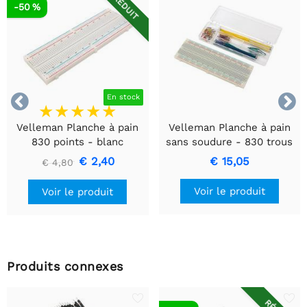
RÉDUIT
-50 %


En stock
Velleman Planche à pain
Velleman Planche à pain
830 points - blanc
sans soudure - 830 trous
+ fils de liaison - 140 pcs
€ 2,40
€ 15,05
€ 4,80
Voir le produit
Voir le produit
Produits connexes