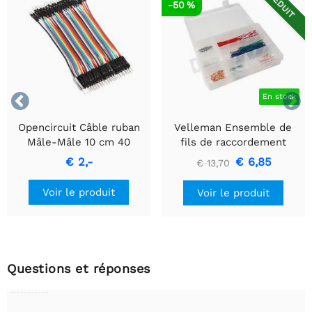
RÉDUIT
-50 %


En stock
Opencircuit Câble ruban
Velleman Ensemble de
Mâle-Mâle 10 cm 40
fils de raccordement
pièces
assortis (350 pièces)
€ 2,-
€ 6,85
€ 13,70
Voir le produit
Voir le produit
Questions et réponses